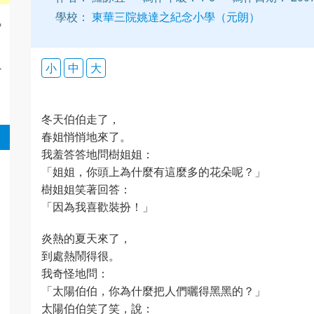
學校：
東華三院姚達之紀念小學（元朗）
珮
以
小
中
大
冬天伯伯走了，
春姐悄悄地來了。
我羞答答地問樹姐姐：
「姐姐，你頭上為什麼有這麼多的花朵呢？」
樹姐姐笑著回答：
「因為我喜歡裝扮！」
炎熱的夏天來了，
到處熱鬧得很。
我奇怪地問：
「太陽伯伯，你為什麼把人們曬得黑黑的？」
太陽伯伯笑了笑，說：