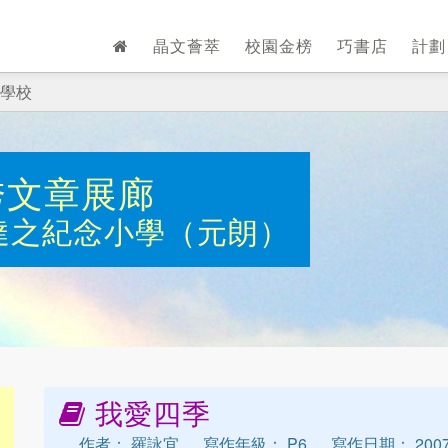
晶文薈萃
校園金榜
巧書店
計
學校
秀文章展廊
達之紀念小學（元朗）
我愛四季
作者： 羅詠宜
寫作年級： P6
寫作日期： 2007-