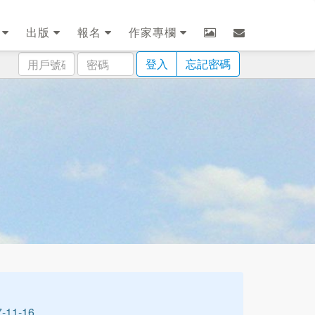
劃
出版
報名
作家專欄
用
密
登入
忘記密碼
戶
碼
號
碼
11-16