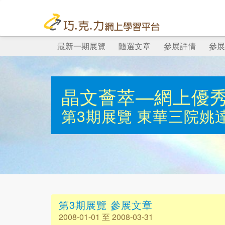
最新一期展覽
隨選文章
參展詳情
參展
晶文薈萃—網上優
第3期展覽
東華三院姚
第3期展覽 參展文章
2008-01-01 至 2008-03-31