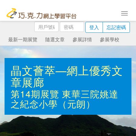
用
密
登入
忘記密碼
戶
碼
號
最新一期展覽
隨選文章
參展詳情
參展學校
碼
晶文薈萃—網上優秀文
章展廊
第14期展覽
東華三院姚達
之紀念小學（元朗）