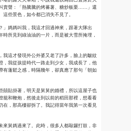
叫賣聲：「熱騰騰的烤蕃薯、糖炒板栗……」還
。這些景色，如今都已消失不見了。
？」媽媽叫我，我這才回過神來，跟著大隊出
年時所見到綠油油的一片，而是被大雪所掩埋，
，我這才發現外公外婆又老了許多，臉上的皺紋
證，我從孩提時代一路走到少女，我成長了，他
帶有蓬鬆之感，時隔幾年，卻真應了那句「朝如
些囍貼掛著，明天是舅舅的婚禮，所以這屋子也
燈籠和鞭炮，然後走到以前的稻田那裡，想看看
仍在，那高樓卻拆了。我記得當年我第一次看見
未來舅媽過來了。此時，很多人都敲鑼打鼓，非