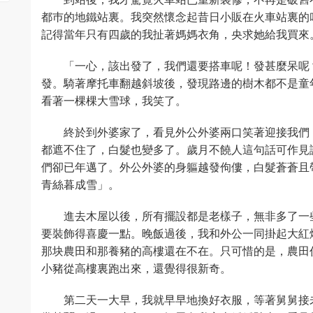
都巿的地鐵站裏。我突然懷念起昔日小販在火車站裏的
記得當年只有四歲的我扯著媽媽衣角，央求她給我買來
「一心，該出發了，我們還要搭車呢！發甚麼呆呢
發。騎著摩托車翻越斜坡後，發現路邊的樹木都不是童
看著一棵棵大雪球，我笑了。
終於到外婆家了，看見外公外婆兩口笑著迎接我們
都遮不住了，白髮也變多了。歲月不饒人這句話可作見
們卻已年邁了。外公外婆的身軀越發佝僂，白髮蒼蒼且
青絲暮成雪」。
進去木屋以後，所有擺設都是老樣子，無非多了一
要裝飾得喜慶一點。晚飯過後，我和外公一同掛起大紅
那块農田和那養豬的高樓還在不在。只可惜的是，農田
小豬從高樓裏跑出來，還覺得很新奇。
第二天一大早，我就早早地換好衣服，等著舅舅接