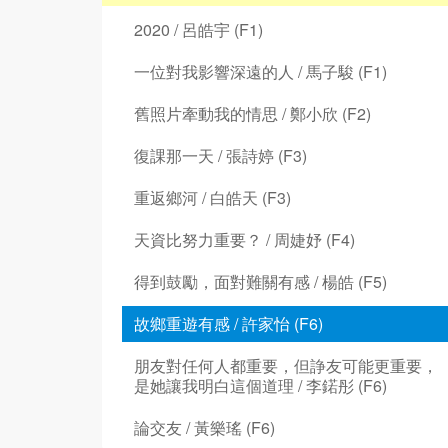
2020 / 呂皓宇 (F1)
一位對我影響深遠的人 / 馬子駿 (F1)
舊照片牽動我的情思 / 鄭小欣 (F2)
復課那一天 / 張詩婷 (F3)
重返鄉河 / 白皓天 (F3)
天資比努力重要？ / 周婕妤 (F4)
得到鼓勵，面對難關有感 / 楊皓 (F5)
故鄉重遊有感 / 許家怡 (F6)
朋友對任何人都重要，但諍友可能更重要，
是她讓我明白這個道理 / 李鍩彤 (F6)
論交友 / 黃樂瑤 (F6)