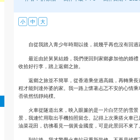
小
中
大
自從我踏入青少年時期以後，就幾乎再也沒有回過
最近由於舅舅結婚，我們便回到家鄉參加他的婚禮
收拾好行李，踏上返鄉之旅。
返鄉之旅並不簡單，從香港乘坐過高鐵，再轉乘長
程才能到達外婆的家。我一路上懷著忐忑不安的心情乘
否依然恬靜純樸。
火車從隧道出來，映入眼簾的是一片白茫茫的雪景
景，我連忙用取出手機拍照留念。記得上次乘搭火車已
油菜花田，彷彿看見一個黃金國度，可是此景回不來了
到站後，我才驚覺火車站已重新裝修，不再是破舊