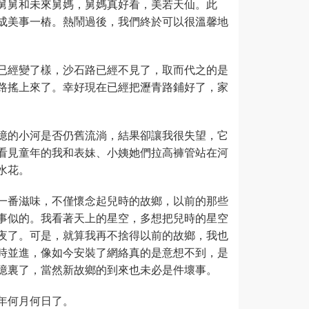
舅舅和未來舅媽，舅媽真好看，美若天仙。此
成美事一樁。熱鬧過後，我們終於可以很溫馨地
已經變了樣，沙石路已經不見了，取而代之的是
路搖上來了。幸好現在已經把瀝青路鋪好了，家
憶的小河是否仍舊流淌，結果卻讓我很失望，它
看見童年的我和表妹、小姨她們拉高褲管站在河
水花。
一番滋味，不僅懷念起兒時的故鄉，以前的那些
事似的。我看著天上的星空，多想把兒時的星空
夜了。可是，就算我再不捨得以前的故鄉，我也
時並進，像如今安裝了網絡真的是意想不到，是
憶裏了，當然新故鄉的到來也未必是件壞事。
年何月何日了。