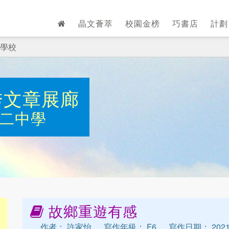
晶文薈萃
校園金榜
巧書店
計
學校
秀文章展廊
二中學
故鄉重遊有感
作者： 許家怡
寫作年級： F6
寫作日期： 2021