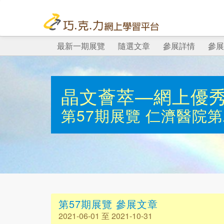
最新一期展覽
隨選文章
參展詳情
參展
晶文薈萃—網上優
第57期展覽
仁濟醫院第
第57期展覽 參展文章
2021-06-01 至 2021-10-31