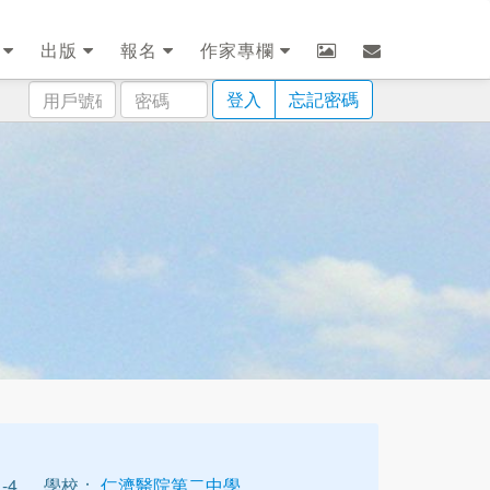
劃
出版
報名
作家專欄
用
密
登入
忘記密碼
戶
碼
號
碼
-4
學校：
仁濟醫院第二中學