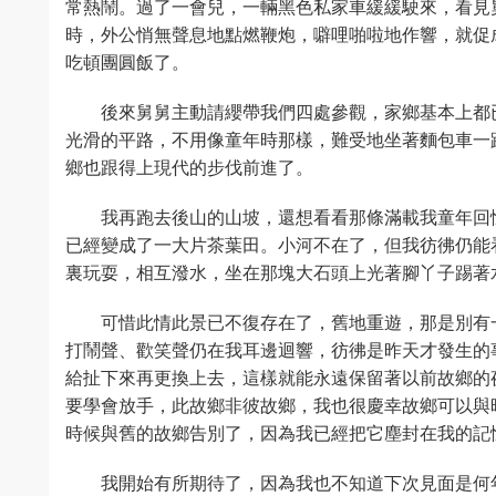
常熱鬧。過了一會兒，一輛黑色私家車緩緩駛來，看見
時，外公悄無聲息地點燃鞭炮，噼哩啪啦地作響，就促
吃頓團圓飯了。
後來舅舅主動請纓帶我們四處參觀，家鄉基本上都
光滑的平路，不用像童年時那樣，難受地坐著麵包車一
鄉也跟得上現代的步伐前進了。
我再跑去後山的山坡，還想看看那條滿載我童年回
已經變成了一大片茶葉田。小河不在了，但我彷彿仍能
裏玩耍，相互潑水，坐在那塊大石頭上光著腳丫子踢著
可惜此情此景已不復存在了，舊地重遊，那是別有
打鬧聲、歡笑聲仍在我耳邊迴響，彷彿是昨天才發生的
給扯下來再更換上去，這樣就能永遠保留著以前故鄉的
要學會放手，此故鄉非彼故鄉，我也很慶幸故鄉可以與
時候與舊的故鄉告別了，因為我已經把它塵封在我的記
我開始有所期待了，因為我也不知道下次見面是何