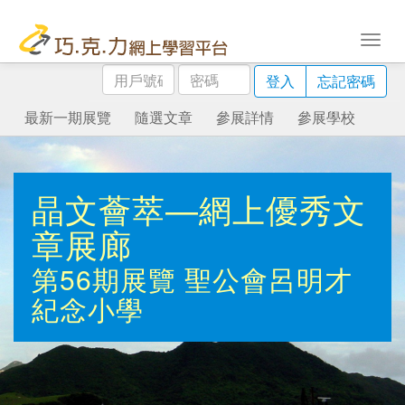
用
密
登入
忘記密碼
戶
碼
號
最新一期展覽
隨選文章
參展詳情
參展學校
碼
晶文薈萃—網上優秀文
章展廊
第56期展覽
聖公會呂明才
紀念小學