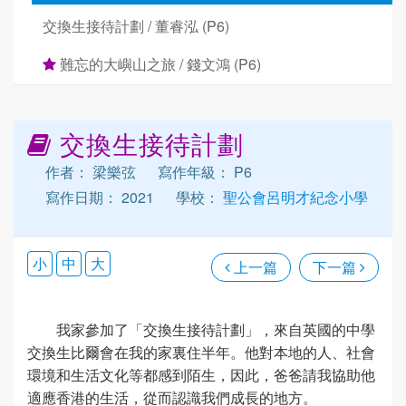
交換生接待計劃 / 董睿泓 (P6)
難忘的大嶼山之旅 / 錢文鴻 (P6)
交換生接待計劃
作者： 梁樂弦
寫作年級： P6
寫作日期： 2021
學校：
聖公會呂明才紀念小學
小
中
大
上一篇
下一篇
我家參加了「交換生接待計劃」，來自英國的中學
交換生比爾會在我的家裏住半年。他對本地的人、社會
環境和生活文化等都感到陌生，因此，爸爸請我協助他
適應香港的生活，從而認識我們成長的地方。