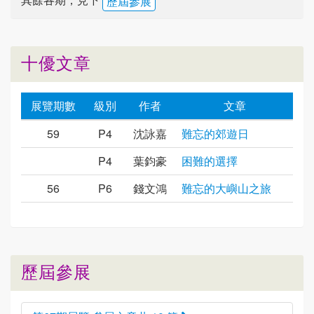
歷屆參展
十優文章
展覽期數
級別
作者
文章
59
P4
沈詠嘉
難忘的郊遊日
P4
葉鈞豪
困難的選擇
56
P6
錢文鴻
難忘的大嶼山之旅
歷屆參展