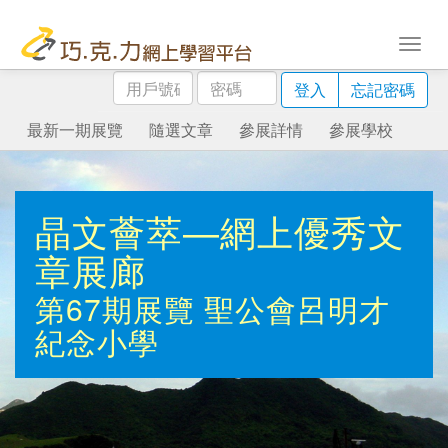
用
密
登入
忘記密碼
戶
碼
號
最新一期展覽
隨選文章
參展詳情
參展學校
碼
晶文薈萃—網上優秀文
章展廊
第67期展覽
聖公會呂明才
紀念小學