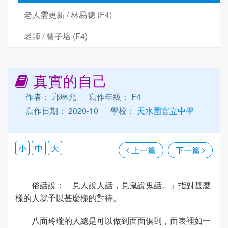
老人需更新 / 林易聰 (F4)
老師 / 曾子培 (F4)
真實的自己
作者： 邱琳允
寫作年級： F4
寫作日期： 2020-10
學校：
天水圍官立中學
小
中
大
上一篇
下一篇
俗話說：「見人說人話，見鬼說鬼話。」指對甚麼
樣的人就予以甚麼樣的對待。
八面玲瓏的人總是可以做到面面俱到，而表裡如一