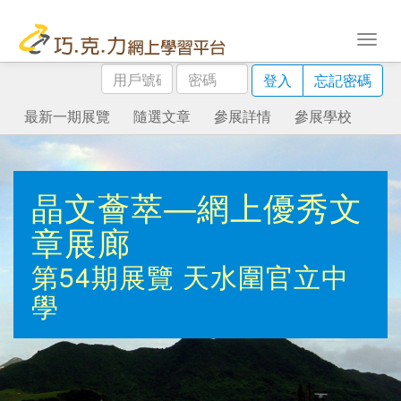
用
密
登入
忘記密碼
戶
碼
號
最新一期展覽
隨選文章
參展詳情
參展學校
碼
晶文薈萃—網上優秀文
章展廊
第54期展覽
天水圍官立中
學