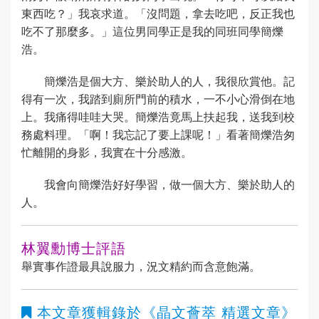
東西吃？」我哀求道。「沒問題，拿去吃吧，反正我也
吃不了那麼多。」這位男同學正是我的同班同學簡爍
浩。
簡爍浩是個大方、樂於助人的人，我很欣賞他。記
得有一次，我踏到廁所門前的積水，一不小心滑倒在地
上。我痛得哇哇大哭。簡爍浩竟馬上扶起我，送我到校
務處料理。「啊！我忘記了要上課呢！」看著簡爍浩匆
忙離開的身影，我實在十分感激。
我會向簡爍浩好好學習，做一個大方、樂於助人的
人。
林翼勳博士評語
舉實事作證最具說服力，況文精約而含意飽滿。
本文章獲輯錄於
《晶文薈萃 精選文章》