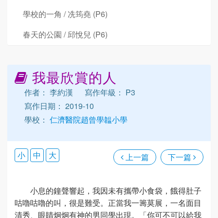
學校的一角 / 冼筠堯 (P6)
春天的公園 / 邱悅兒 (P6)
我最欣賞的人
作者： 李約漢
寫作年級： P3
寫作日期： 2019-10
學校：
仁濟醫院趙曾學韞小學
小
中
大
上一篇
下一篇
小息的鐘聲響起，我因未有攜帶小食袋，餓得肚子
咕嚕咕嚕的叫，很是難受。正當我一籌莫展，一名面目
清秀、眼睛炯炯有神的男同學出現。「你可不可以給我