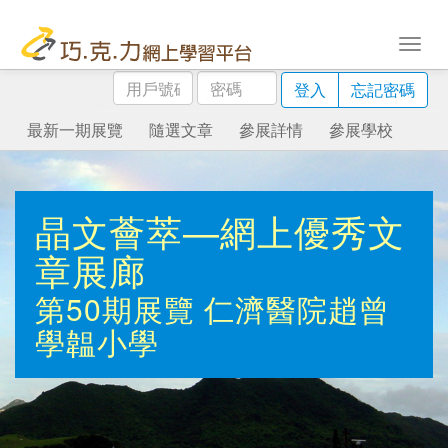
用
密
登入
忘記密碼
戶
碼
號
最新一期展覽
隨選文章
參展詳情
參展學校
碼
晶文薈萃—網上優秀文
章展廊
第50期展覽
仁濟醫院趙曾
學韞小學