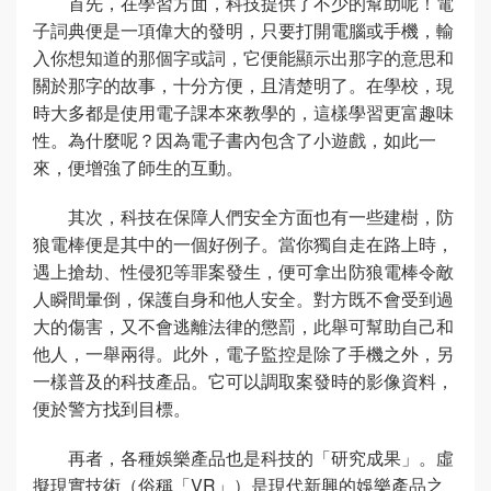
首先，在學習方面，科技提供了不少的幫助呢！電
子詞典便是一項偉大的發明，只要打開電腦或手機，輸
入你想知道的那個字或詞，它便能顯示出那字的意思和
關於那字的故事，十分方便，且清楚明了。在學校，現
時大多都是使用電子課本來教學的，這樣學習更富趣味
性。為什麼呢？因為電子書內包含了小遊戲，如此一
來，便增強了師生的互動。
其次，科技在保障人們安全方面也有一些建樹，防
狼電棒便是其中的一個好例子。當你獨自走在路上時，
遇上搶劫、性侵犯等罪案發生，便可拿出防狼電棒令敵
人瞬間暈倒，保護自身和他人安全。對方既不會受到過
大的傷害，又不會逃離法律的懲罰，此舉可幫助自己和
他人，一舉兩得。此外，電子監控是除了手機之外，另
一樣普及的科技產品。它可以調取案發時的影像資料，
便於警方找到目標。
再者，各種娛樂產品也是科技的「研究成果」。虛
擬現實技術（俗稱「VR」）是現代新興的娛樂產品之