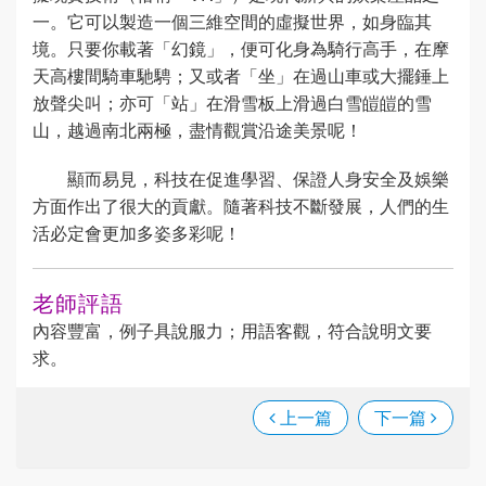
一。它可以製造一個三維空間的虛擬世界，如身臨其
境。只要你載著「幻鏡」，便可化身為騎行高手，在摩
天高樓間騎車馳騁；又或者「坐」在過山車或大擺錘上
放聲尖叫；亦可「站」在滑雪板上滑過白雪皚皚的雪
山，越過南北兩極，盡情觀賞沿途美景呢！
顯而易見，科技在促進學習、保證人身安全及娛樂
方面作出了很大的貢獻。隨著科技不斷發展，人們的生
活必定會更加多姿多彩呢！
老師評語
內容豐富，例子具說服力；用語客觀，符合說明文要
求。
上一篇
下一篇