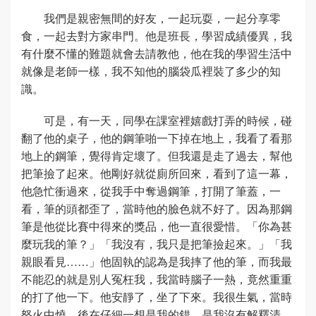
我們是親密無間的好友，一起玩耍，一起分享零
食，一起去對方家串門。他是班長，學習成績優異，我
有什麼不懂的難題就會去請教他，他在我的學習生活中
就像是老師一樣，我不知他的腦袋瓜裡裝了多少的知
識。
可是，有一天，同學在課室裡嬉戲打弄的時候，碰
翻了他的桌子，他的鋼筆啪一下掉在地上，我看了看那
地上的鋼筆，覺得肯定壞了。但我還是走了過去，幫他
把筆撿了起來。他剛好就從廁所回來，看到了這一幕，
他急忙衝過來，從我手中奪過鋼筆，打開了筆蓋，一
看，筆的頭都歪了，當時他的臉色就不好了。因為那鋼
筆是他從比賽中得來的獎品，他一直很愛惜。「你為甚
麼玩我的筆？」「我沒有，我只是把筆撿起來。」「我
親眼看見……」他固執的認為是我摔了他的筆，而我最
不能忍的就是別人冤枉我，我當時腦子一熱，竟然重重
的打了他一下。他安靜了，坐了下來。我很生氣，當時
怒火中燒，後在仔細一想是我的錯，是我沒有解釋清