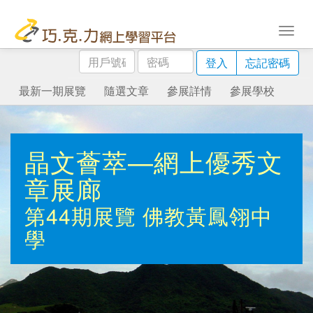
用
密
登入
忘記密碼
戶
碼
號
最新一期展覽
隨選文章
參展詳情
參展學校
碼
晶文薈萃—網上優秀文
章展廊
第44期展覽
佛教黃鳳翎中
學