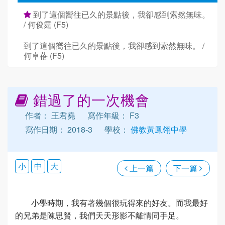
到了這個嚮往已久的景點後，我卻感到索然無味。
/ 何俊霆 (F5)
到了這個嚮往已久的景點後，我卻感到索然無味。 /
何卓蓓 (F5)
錯過了的一次機會
作者： 王君堯
寫作年級： F3
寫作日期： 2018-3
學校：
佛教黃鳳翎中學
小
中
大
上一篇
下一篇
小學時期，我有著幾個很玩得來的好友。而我最好
的兄弟是陳思賢，我們天天形影不離情同手足。