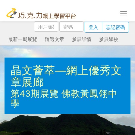
用
密
登入
忘記密碼
戶
碼
號
最新一期展覽
隨選文章
參展詳情
參展學校
碼
晶文薈萃—網上優秀文
章展廊
第43期展覽
佛教黃鳳翎中
學