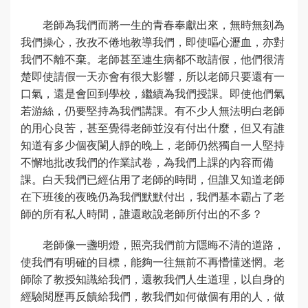
老師為我們而將一生的青春奉獻出來，無時無刻為
我們操心，孜孜不倦地教導我們，即使嘔心瀝血，亦對
我們不離不棄。老師甚至連生病都不敢請假，他們很清
楚即使請假一天亦會有很大影響，所以老師只要還有一
口氣，還是會回到學校，繼續為我們授課。即使他們氣
若游絲，仍要堅持為我們講課。有不少人無法明白老師
的用心良苦，甚至覺得老師並沒有付出什麼，但又有誰
知道有多少個夜闌人靜的晚上，老師仍然獨自一人堅持
不懈地批改我們的作業試卷，為我們上課的內容而備
課。白天我們已經佔用了老師的時間，但誰又知道老師
在下班後的夜晚仍為我們默默付出，我們基本霸占了老
師的所有私人時間，誰還敢說老師所付出的不多？
老師像一盞明燈，照亮我們前方隱晦不清的道路，
使我們有明確的目標，能夠一往無前不再懵懂迷惘。老
師除了教授知識給我們，還教我們人生道理，以自身的
經驗閱歷再反饋給我們，教我們如何做個有用的人，做