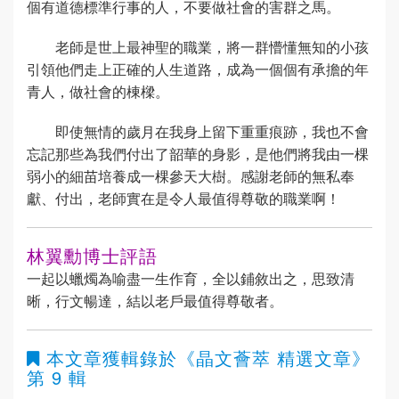
個有道德標準行事的人，不要做社會的害群之馬。
老師是世上最神聖的職業，將一群懵懂無知的小孩
引領他們走上正確的人生道路，成為一個個有承擔的年
青人，做社會的棟樑。
即使無情的歲月在我身上留下重重痕跡，我也不會
忘記那些為我們付出了韶華的身影，是他們將我由一棵
弱小的細苗培養成一棵參天大樹。感謝老師的無私奉
獻、付出，老師實在是令人最值得尊敬的職業啊！
林翼勳博士評語
一起以蠟燭為喻盡一生作育，全以鋪敘出之，思致清
晰，行文暢達，結以老戶最值得尊敬者。
本文章獲輯錄於
《晶文薈萃 精選文章》
第 9 輯