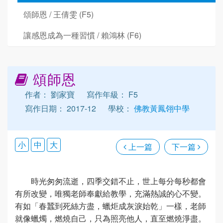
頌師恩 / 王倩雯 (F5)
讓感恩成為一種習慣 / 賴鴻林 (F6)
頌師恩
作者： 劉家寶
寫作年級： F5
寫作日期： 2017-12
學校：
佛教黃鳳翎中學
小
中
大
上一篇
下一篇
時光匆匆流逝，四季交錯不止，世上每分每秒都會
有所改變，唯獨老師奉獻給教學，充滿熱誠的心不變。
有如「春蠶到死絲方盡，蠟炬成灰淚始乾」一樣，老師
就像蠟燭，燃燒自己，只為照亮他人，直至燃燒淨盡。