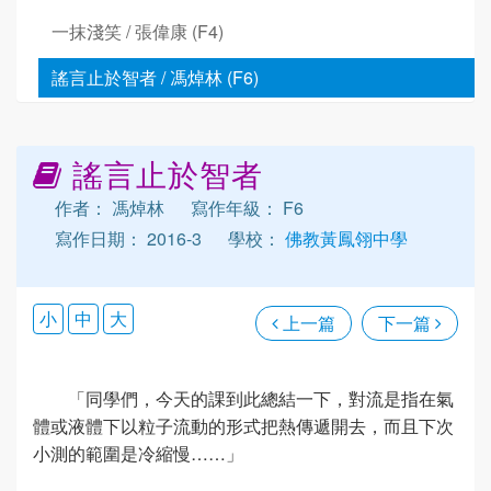
一抹淺笑 / 張偉康 (F4)
謠言止於智者 / 馮焯林 (F6)
謠言止於智者
作者： 馮焯林
寫作年級： F6
寫作日期： 2016-3
學校：
佛教黃鳳翎中學
小
中
大
上一篇
下一篇
「同學們，今天的課到此總結一下，對流是指在氣
體或液體下以粒子流動的形式把熱傳遞開去，而且下次
小測的範圍是冷縮慢……」