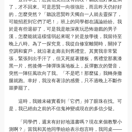
了，才不回來。可是思賢一向很強壯，而且昨天仍好好
的，怎麼突然？「聽說思賢昨天獨自一人就去靈探了，
可能招惹到它們了吧！」班上的同學都在議論紛紛。我
於是有些退卻了，可是我是敢深夜玩恐怖遊戲的男子
漢，怎麼能就這樣懦弱起來呢？於是放學後，我留待至
晚上八時。為了一探究竟，我從自修室離開時，關掉了
空調和窗戶，就沿著走廊去到舊禮堂。其實我非常緊
張，緊張到出手汗了，但又死挺著腰板，舊禮堂那裏漆
黑一片，然後傳一陣彈珠落地板上，反彈數次的聲音，
突然一陣狂風吹向了我。「不是吧！那麼猛」我轉身撤
腿就跑。幸好，我沒有著涼的感覺，只不過晚上不斷作
噩夢罷了。
這時，我雖未確實看到「它們」掉了眼珠在找。可
是，我已經由之前的不信鬼神變成現在的多信少疑。
「同學們，週末有好好地溫書嗎？現在來個教擊小
測啊？」當我和其他同學紛紛表示怨言時，我同桌——