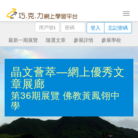
用
密
登入
忘記密碼
戶
碼
號
最新一期展覽
隨選文章
參展詳情
參展學校
碼
晶文薈萃—網上優秀文
章展廊
第36期展覽
佛教黃鳳翎中
學