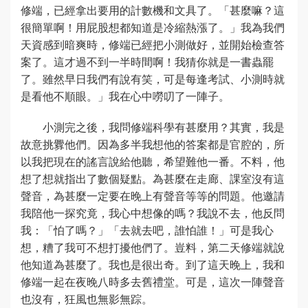
修端，已經拿出要用的計數機和文具了。「甚麼嘛？這
很簡單啊！用屁股想都知道是冷縮熱漲了。」我為我們
天資感到暗爽時，修端已經把小測做好，並開始檢查答
案了。這才過不到一半時間啊！我猜你就是一書蟲罷
了。雖然早日我們有說有笑，可是每逢考試、小測時就
是看他不順眼。」我在心中嘮叨了一陣子。
小測完之後，我問修端科學有甚麼用？其實，我是
故意挑釁他們。因為多半我想他的答案都是官腔的，所
以我把現在的謠言說給他聽，希望難他一番。不料，他
想了想就指出了數個疑點。為甚麼在走廊、課室沒有這
聲音，為甚麼一定要在晚上有聲音等等的問題。他邀請
我陪他一探究竟，我心中想像的嗎？我說不去，他反問
我：「怕了嗎？」「去就去吧，誰怕誰！」可是我心
想，糟了我可不想打擾他們了。豈料，第二天修端就說
他知道為甚麼了。我也是很出奇。到了這天晚上，我和
修端一起在夜晚八時多去舊禮堂。可是，這次一陣聲音
也沒有，狂風也無影無踪。