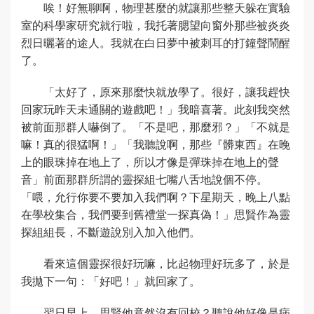
唉！好無聊啊，物理甚麼的就讓那些整天躲在實驗
室的科學家研究就行啦，我托著腮望向窗外那些被炎炎
烈日曬著的途人。我就在白日夢中被刺耳的打鐘聲鬧醒
了。
「太好了，原來那麼快就放學了。很好，讓我趕快
回家玩昨天未通關的遊戲吧！」我暗喜著。此刻我突然
被前面那群人嚇倒了。「不是吧，那麼邪？」「不就是
嘛！真的很猛啊！」「我聽說啊，那些『髒東西』在晚
上的眼珠掉在地上了，所以才像是彈珠掉在地上的聲
音」前面那群所謂的靈探組七嘴八舌地說個不停。
「喂，允行你要不要加入我們啊？下星期天，晚上八點
在學校集合，我們要到舊禮堂一探真偽！」思賢作為靈
探組組長，不斷遊說別入加入他們。
看來這個靈探很好玩嘛，比起物理好玩多了，於是
我拋下一句：「好吧！」就回家了。
翌日早上，思賢他竟然沒有回校？聽說他好像是病