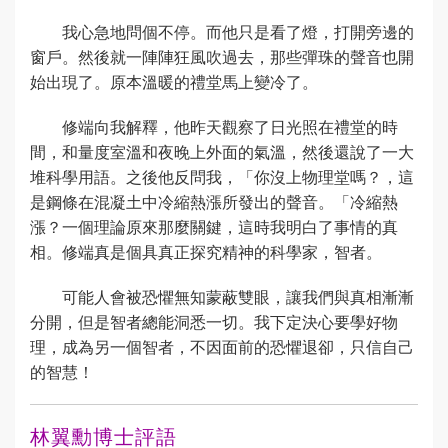
我心急地問個不停。而他只是看了燈，打開旁邊的
窗戶。然後就一陣陣狂風吹過去，那些彈珠的聲音也開
始出現了。原本溫暖的禮堂馬上變冷了。
修端向我解釋，他昨天觀察了日光照在禮堂的時
間，和量度室溫和夜晚上外面的氣溫，然後還說了一大
堆科學用語。之後他反問我，「你沒上物理堂嗎？，這
是鋼條在混凝土中冷縮熱漲所發出的聲音。「冷縮熱
漲？一個理論原來那麼關鍵，這時我明白了事情的真
相。修端真是個具真正探究精神的科學家，智者。
可能人會被恐懼無知蒙蔽雙眼，讓我們與真相漸漸
分開，但是智者總能洞悉一切。我下定決心要學好物
理，成為另一個智者，不因面前的恐懼退卻，只信自己
的智慧！
林翼勳博士評語