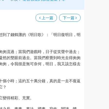
上一篇
下一篇
想到了錢鶴灘的《明日歌》：「明日復明日，明
匆匆流過；當我們遊戲時，日子從笑聲中過去；
凝然的雙眼前過去。當我們察覺到時光去得匆匆
匆匆，令我很是無可奈何，明日，我又該怎樣去
十個小時；這約五十萬分鐘，真的是一去不復返
它？
它變得精彩、充實。
技之長。畫畫、書法、國畫、寫作、閱讀、體