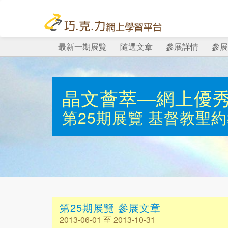
最新一期展覽
隨選文章
參展詳情
參展
晶文薈萃—網上優
第25期展覽
基督教聖約
第25期展覽 參展文章
2013-06-01 至 2013-10-31