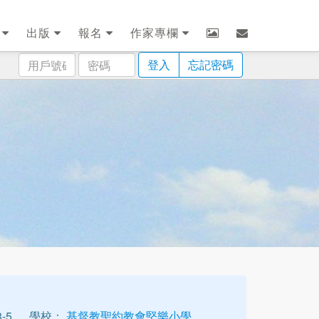
劃
出版
報名
作家專欄
用
密
登入
忘記密碼
戶
碼
號
碼
-5
學校：
基督教聖約教會堅樂小學