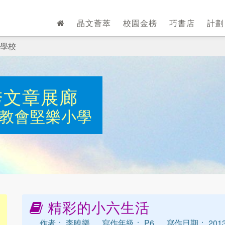
晶文薈萃
校園金榜
巧書店
計
學校
秀文章展廊
教會堅樂小學
精彩的小六生活
作者： 李曉樂
寫作年級： P6
寫作日期： 2013