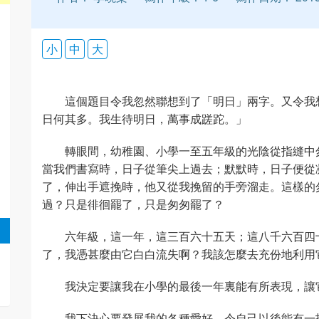
小
中
大
這個題目令我忽然聯想到了「明日」兩字。又令我
日何其多。我生待明日，萬事成蹉跎。」
轉眼間，幼稚園、小學一至五年級的光陰從指縫中
當我們書寫時，日子從筆尖上過去；默默時，日子便從
了，伸出手遮挽時，他又從我挽留的手旁溜走。這樣的
過？只是徘徊罷了，只是匆匆罷了？
六年級，這一年，這三百六十五天；這八千六百四
了，我憑甚麼由它白白流失啊？我該怎麼去充份地利用
我決定要讓我在小學的最後一年裏能有所表現，讓
我下決心要發展我的各種愛好，令自己以後能有一