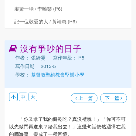
虛驚一場 / 李曉樂 (P6)
記一位敬愛的人 / 黃靖惠 (P6)
沒有爭吵的日子
作者： 張綺雯
寫作年級： P5
寫作日期： 2013-5
學校：
基督教聖約教會堅樂小學
小
中
大
上一篇
下一篇
「你又拿了我的餅乾吃？真沒禮貌！」「你可不可
以先敲門再進來？給我出去！」這幾句話依然迴盪在我
的腦海裏，變成了一種回憶。