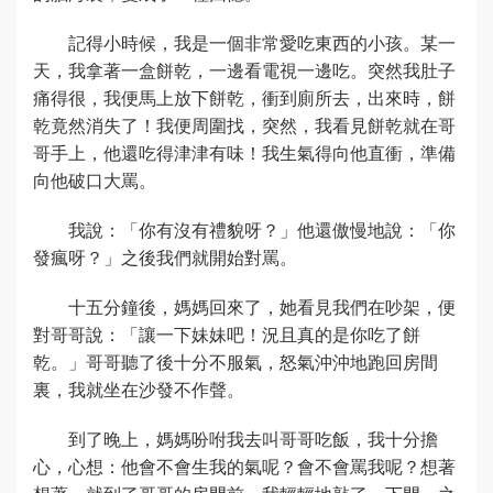
記得小時候，我是一個非常愛吃東西的小孩。某一
天，我拿著一盒餅乾，一邊看電視一邊吃。突然我肚子
痛得很，我便馬上放下餅乾，衝到廁所去，出來時，餅
乾竟然消失了！我便周圍找，突然，我看見餅乾就在哥
哥手上，他還吃得津津有味！我生氣得向他直衝，準備
向他破口大罵。
我說：「你有沒有禮貌呀？」他還傲慢地說：「你
發瘋呀？」之後我們就開始對罵。
十五分鐘後，媽媽回來了，她看見我們在吵架，便
對哥哥說：「讓一下妹妹吧！況且真的是你吃了餅
乾。」哥哥聽了後十分不服氣，怒氣沖沖地跑回房間
裏，我就坐在沙發不作聲。
到了晚上，媽媽吩咐我去叫哥哥吃飯，我十分擔
心，心想：他會不會生我的氣呢？會不會罵我呢？想著