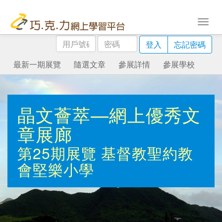
用
密
登入
忘記密碼
戶
碼
號
最新一期展覽
隨選文章
參展詳情
參展學校
碼
晶文薈萃—網上優秀文
章展廊
第25期展覽
基督教聖約教
會堅樂小學