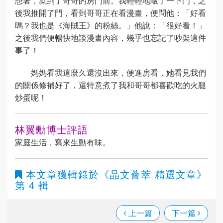
想著，就到了哥哥的房門前。我輕輕地敲了一下門，之
後我推開了門，看到哥哥正在看漫畫，便問他：「好看
嗎？我也是《海賊王》的粉絲。」他說：「很好看！」
之後我們便暢快地談漫畫內容，幾乎也忘記了吵架這件
事了！
媽媽看我這麼久還沒出來，便進房看，她看見我們
的關係修補好了，還特意煮了我和哥哥都喜歡吃的火腿
炒蛋呢！
林翼勳博士評語
家庭生活，寫來生動有味。
本文章獲輯錄於
《晶文薈萃 精選文章》
第 4 輯
上一篇
下一篇