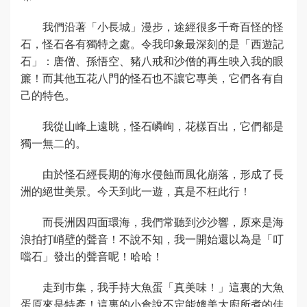
我們沿著「小長城」漫步，途經很多千奇百怪的怪
石，怪石各有獨特之處。令我印象最深刻的是「西遊記
石」：唐僧、孫悟空、豬八戒和沙僧的再生映入我的眼
簾！而其他五花八門的怪石也不讓它專美，它們各有自
己的特色。
我從山峰上遠眺，怪石嶙峋，花樣百出，它們都是
獨一無二的。
由於怪石經長期的海水侵蝕而風化崩落，形成了長
洲的絕世美景。今天到此一遊，真是不枉此行！
而長洲因四面環海，我們常聽到沙沙響，原來是海
浪拍打峭壁的聲音！不說不知，我一開始還以為是「叮
噹石」發出的聲音呢！哈哈！
走到巿集，我手持大魚蛋「真美味！」這裏的大魚
蛋原來是特產！這裏的小食說不定能媲美大廚所煮的佳