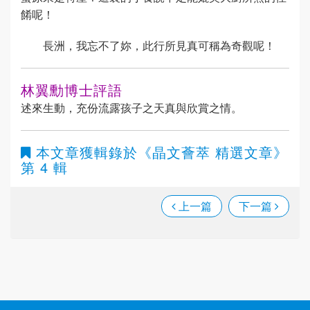
餚呢！
長洲，我忘不了妳，此行所見真可稱為奇觀呢！
林翼勳博士評語
述來生動，充份流露孩子之天真與欣賞之情。
本文章獲輯錄於
《晶文薈萃 精選文章》
第 4 輯
上一篇
下一篇