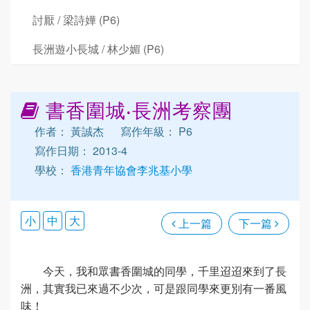
討厭 / 梁詩嬅 (P6)
長洲遊小長城 / 林少媚 (P6)
書香圍城‧長洲考察團
作者： 黃誠杰
寫作年級： P6
寫作日期： 2013-4
學校：
香港青年協會李兆基小學
小
中
大
上一篇
下一篇
今天，我和眾書香圍城的同學，千里迢迢來到了長
洲，其實我已來過不少次，可是跟同學來更別有一番風
味！