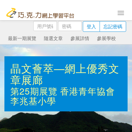
用
密
登入
忘記密碼
戶
碼
號
最新一期展覽
隨選文章
參展詳情
參展學校
碼
晶文薈萃—網上優秀文
章展廊
第25期展覽
香港青年協會
李兆基小學