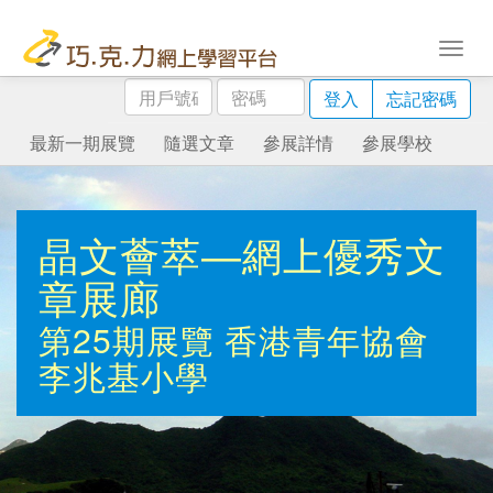
用
密
登入
忘記密碼
戶
碼
號
最新一期展覽
隨選文章
參展詳情
參展學校
碼
晶文薈萃—網上優秀文
章展廊
第25期展覽
香港青年協會
李兆基小學