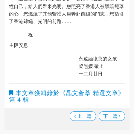
牲自己，給人們帶來光明。您照亮了香港人被黑暗籠罩
的心；您燃燒了其他醫護人員奔赴前線的鬥志，您指引
了香港錦繡、光明的前路……
祝
主懷安息
永遠緬懷您的女孩
梁煦媛 敬上
十二月廿日
本文章獲輯錄於
《晶文薈萃 精選文章》
第 4 輯
上一篇
下一篇