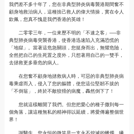
我們差不多十年了，您在非典型肺炎病毒襲港期間奮不
顧身地救治病人，這種捨己救人的偉大情操，實在令人
欽佩，您真不愧是我們香港的英雄！
二零零三年，一位來歷不明的「不速之客」──非
典型肺炎病毒突襲香港，使香港迅速陷入充滿恐慌的
「地獄」。當著這危急關頭，您挺身而出，無懼危險，
全然把自己的生死置之度外，只想著用自己的一雙手，
去拯救更多垂危的病人。
在您奮不顧身地拯救病人時，可惡的非典型肺炎病
毒乘虛而入，侵入了您的軀體，使您這位堅韌不拔的
「不倒翁」，終於不敵狡猾的病魔，轟然倒下了！
您就這樣離開了我們。但您把愛心的種子撒到每一
個角落，讓這種無私的精神得以延續，將愛傳遍整個世
界！
謝醫生，您永恒的微笑是一支永不熄滅的蠟燭，犧