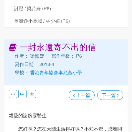
討厭 / 梁詩嬅 (P6)
長洲遊小長城 / 林少媚 (P6)
一封永遠寄不出的信
作者： 梁煦媛
寫作年級： P6
寫作日期： 2013-4
學校：
香港青年協會李兆基小學
小
中
大
上一篇
下一篇
親愛的謝婉雯醫生：
您好嗎？您在天國生活得好嗎？不知不覺，您離開