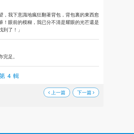
望，我下意識地瘋狂翻著背包，背包裏的東西愈
筆！眼前的模糊，我已分不清是耀眼的光芒還是
找到了！」
亦完足。
第 4 輯
上一篇
下一篇