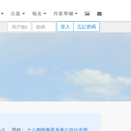
劃
出版
報名
作家專欄
用
密
登入
忘記密碼
戶
碼
號
碼
-3
學校：
十八鄉鄉事委員會公益社中學