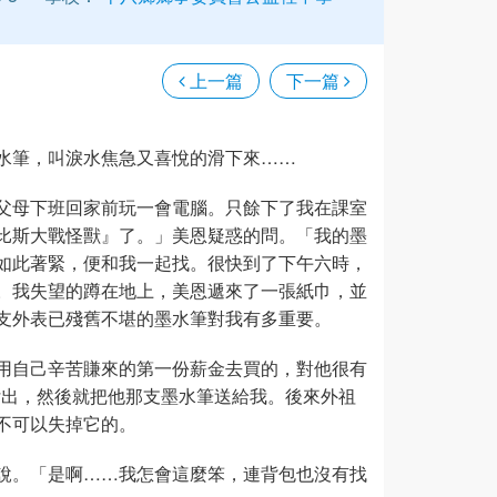
上一篇
下一篇
水筆，叫淚水焦急又喜悅的滑下來……
父母下班回家前玩一會電腦。只餘下了我在課室
比斯大戰怪獸』了。」美恩疑惑的問。「我的墨
如此著緊，便和我一起找。很快到了下午六時，
。我失望的蹲在地上，美恩遞來了一張紙巾，並
支外表已殘舊不堪的墨水筆對我有多重要。
用自己辛苦賺來的第一份薪金去買的，對他很有
付出，然後就把他那支墨水筆送給我。後來外祖
不可以失掉它的。
說。「是啊……我怎會這麼笨，連背包也沒有找