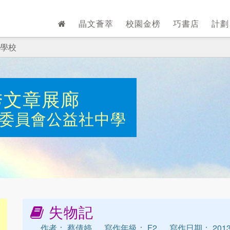
晶文薈萃
校園金榜
巧書店
計
學校
秀文章展廊
委員會公益社中學
失物記
作者： 蔡倩婷
寫作年級： F2
寫作日期： 2013