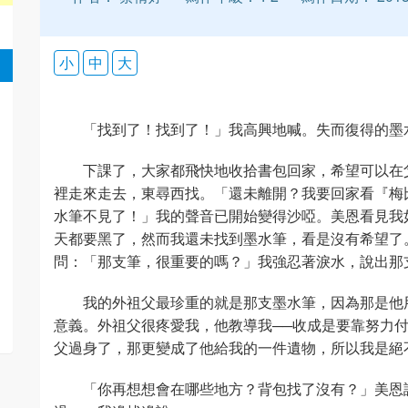
小
中
大
「找到了！找到了！」我高興地喊。失而復得的墨
下課了，大家都飛快地收拾書包回家，希望可以在
裡走來走去，東尋西找。「還未離開？我要回家看『梅
水筆不見了！」我的聲音已開始變得沙啞。美恩看見我
天都要黑了，然而我還未找到墨水筆，看是沒有希望了
問：「那支筆，很重要的嗎？」我強忍著淚水，說出那
我的外祖父最珍重的就是那支墨水筆，因為那是他
意義。外祖父很疼愛我，他教導我──收成是要靠努力
父過身了，那更變成了他給我的一件遺物，所以我是絕
「你再想想會在哪些地方？背包找了沒有？」美恩