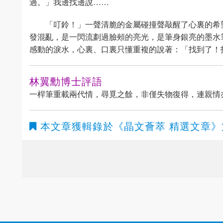
過。」我邊找邊說……
「叮鈴！」一聲清脆的金屬碰撞聲敲醒了心裏的希
發混亂，是一閃流劃過臉頰的亮光，是筆身銀亮的墨水
感動的淚水，心裏、口裏只懂重複的說著：「找到了！
林翼勳博士評語
一桿筆重載兩代情，尋覓之餘，非僅失物復得，連親情
本文章獲輯錄於
《晶文薈萃 精選文章》