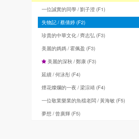
一位誠實的同學 / 劉子澄 (F1)
失物記 / 蔡倩婷 (F2)
珍貴的中華文化 / 齊志弘 (F3)
美麗的媽媽 / 霍佩盈 (F3)
美麗的深秋 / 鄭康 (F3)
延續 / 何泳彤 (F4)
煙花燦爛的一夜 / 梁淙靖 (F4)
一位敬業樂業的魚檔老闆 / 黃海敏 (F5)
夢想 / 曾廣輝 (F5)