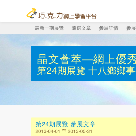
最新一期展覽
隨選文章
參展詳情
參展
晶文薈萃—網上優
第24期展覽
十八鄉鄉事
第24期展覽 參展文章
2013-04-01 至 2013-05-31