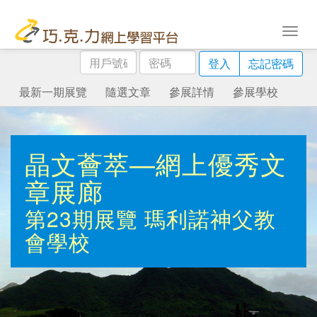
用
密
登入
忘記密碼
戶
碼
號
最新一期展覽
隨選文章
參展詳情
參展學校
碼
晶文薈萃—網上優秀文
章展廊
第23期展覽
瑪利諾神父教
會學校