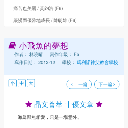
痛苦也美麗 / 黃鈞浩 (F6)
緩慢而優雅地成長 / 陳朗雄 (F6)
小飛魚的夢想
作者： 林曉晴
寫作年級： F5
寫作日期： 2012-12
學校：
瑪利諾神父教會學校
小
中
大
上一篇
下一篇
晶文薈萃 十優文章
海鳥跟魚相愛，只是一場意外。