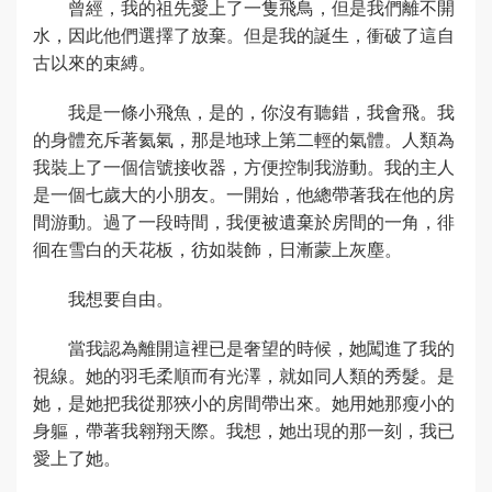
曾經，我的祖先愛上了一隻飛鳥，但是我們離不開
水，因此他們選擇了放棄。但是我的誕生，衝破了這自
古以來的束縛。
我是一條小飛魚，是的，你沒有聽錯，我會飛。我
的身體充斥著氦氣，那是地球上第二輕的氣體。人類為
我裝上了一個信號接收器，方便控制我游動。我的主人
是一個七歲大的小朋友。一開始，他總帶著我在他的房
間游動。過了一段時間，我便被遺棄於房間的一角，徘
徊在雪白的天花板，彷如裝飾，日漸蒙上灰塵。
我想要自由。
當我認為離開這裡已是奢望的時候，她闖進了我的
視線。她的羽毛柔順而有光澤，就如同人類的秀髮。是
她，是她把我從那狹小的房間帶出來。她用她那瘦小的
身軀，帶著我翱翔天際。我想，她出現的那一刻，我已
愛上了她。