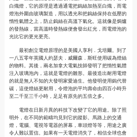
白熾燈，它的原理是透過通電把鎢絲加熱至白熾，而電
燈泡外圍由玻璃製造，用以透光和把鎢絲保持在低壓的
惰性氣體之上，防止鎢絲在高溫下氣化。這就像是焗爐
的發熱線，當高溫時發熱線便會發出紅光，而電燈泡的
光比它的更光更亮。
最初創立電燈原理的是美國人享利．戈培爾。到了
一八五零年英國人約瑟夫．威爾森．斯旺使用碳為燈絲
的物料。其後，兩名加拿大電氣技師發明了把惰性氣體
注入玻璃泡內，這就是電燈的雛形。最後造出耐用電燈
的就是無人不知的大發明家愛迪生。他發明使用鎢代替
碳，這使燈絲更耐用，令燈泡的平均壽命由四百小時升
至二千至三千小時，足足有原先的五倍之多。
電燈在日新月異的科技下改變了它的用途。除了照
明外，在不同的範疇均見到它的蹤影。馬路上的交通
燈，電腦、電視等電器的屏幕，車頭燈等等，用途之廣
令人難以置信。如果有一天電燈消失了，相信全球也會