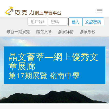
用
密
登入
忘記密碼
戶
碼
號
最新一期展覽
隨選文章
參展詳情
參展學校
碼
晶文薈萃—網上優秀文
章展廊
第17期展覽
嶺南中學