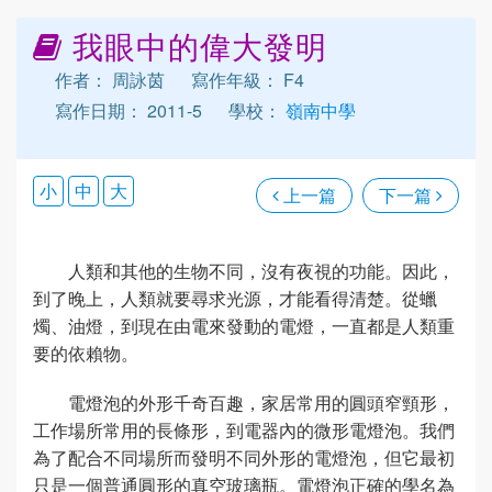
我眼中的偉大發明
作者： 周詠茵
寫作年級： F4
寫作日期： 2011-5
學校：
嶺南中學
小
中
大
上一篇
下一篇
人類和其他的生物不同，沒有夜視的功能。因此，
到了晚上，人類就要尋求光源，才能看得清楚。從蠟
燭、油燈，到現在由電來發動的電燈，一直都是人類重
要的依賴物。
電燈泡的外形千奇百趣，家居常用的圓頭窄頸形，
工作場所常用的長條形，到電器內的微形電燈泡。我們
為了配合不同場所而發明不同外形的電燈泡，但它最初
只是一個普通圓形的真空玻璃瓶。電燈泡正確的學名為