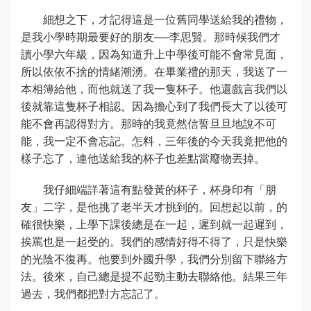
細想之下，才記得這是一位舊同學送給我的禮物，
是我小學時期最要好的朋友──李思賢。那時候我們才
讀小學六年級，因為知道升上中學後可能不會常見面，
所以依依不捨的情緒潮湧。在畢業禮的那天，我送了一
本相簿給他，而他就送了我一隻杯子。他還戲言我們以
後就靠這隻杯子相認。因為擔心到了我們長大了以後可
能不會再認得對方。那時的我竟然信誓旦旦地說不可
能，我一定不會忘記。怎料，三年後的今天我竟把他的
樣子忘了，連他送給我的杯子也差點當廢物丟掉。
我仔細端詳著這有點發黃的杯子，杯身印有「朋
友」二字，是他挑了老半天才挑到的。回想起以前，的
確很快樂，上學下課後總是在一起，遲到就一起遲到，
挨罵也是一起受的。我們的感情好得不得了，只是快樂
的光陰不復再。他要到外國升學，我們分別留下聯絡方
法。後來，自己總是提不起勁主動去聯絡他。結果三年
過去，我們都把對方忘記了。