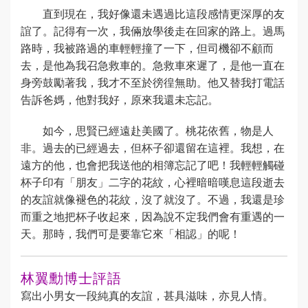
直到現在，我好像還未遇過比這段感情更深厚的友
誼了。記得有一次，我倆放學後走在回家的路上。過馬
路時，我被路過的車輕輕撞了一下，但司機卻不顧而
去，是他為我召急救車的。急救車來遲了，是他一直在
身旁鼓勵著我，我才不至於徬徨無助。他又替我打電話
告訴爸媽，他對我好，原來我還未忘記。
如今，思賢已經遠赴美國了。桃花依舊，物是人
非。過去的已經過去，但杯子卻還留在這裡。我想，在
遠方的他，也會把我送他的相簿忘記了吧！我輕輕觸碰
杯子印有「朋友」二字的花紋，心裡暗暗嘆息這段逝去
的友誼就像褪色的花紋，沒了就沒了。不過，我還是珍
而重之地把杯子收起來，因為說不定我們會有重遇的一
天。那時，我們可是要靠它來「相認」的呢！
林翼勳博士評語
寫出小男女一段純真的友誼，甚具滋味，亦見人情。