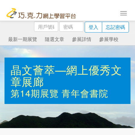
用
密
登入
忘記密碼
戶
碼
號
最新一期展覽
隨選文章
參展詳情
參展學校
碼
晶文薈萃—網上優秀文
章展廊
第14期展覽
青年會書院