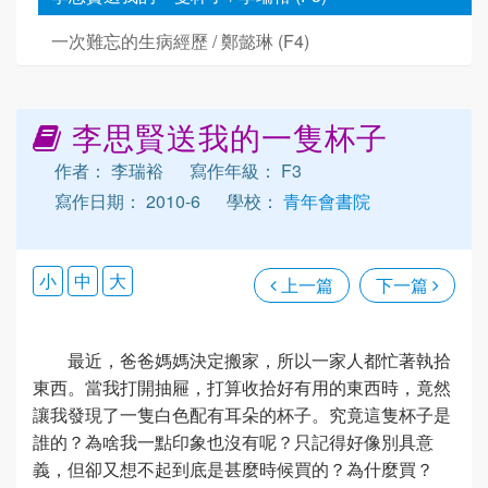
一次難忘的生病經歷 / 鄭懿琳 (F4)
李思賢送我的一隻杯子
作者： 李瑞裕
寫作年級： F3
寫作日期： 2010-6
學校：
青年會書院
小
中
大
上一篇
下一篇
最近，爸爸媽媽決定搬家，所以一家人都忙著執拾
東西。當我打開抽屜，打算收拾好有用的東西時，竟然
讓我發現了一隻白色配有耳朵的杯子。究竟這隻杯子是
誰的？為啥我一點印象也沒有呢？只記得好像別具意
義，但卻又想不起到底是甚麼時候買的？為什麼買？