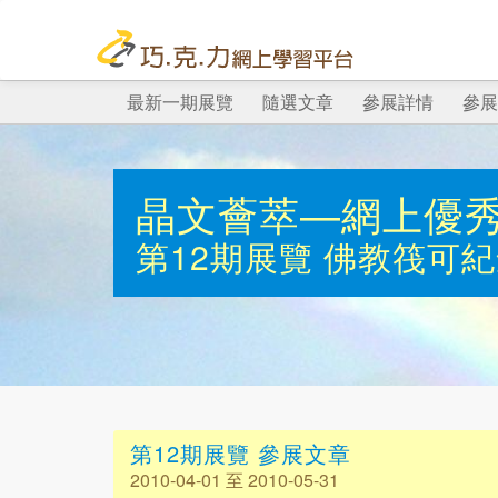
最新一期展覽
隨選文章
參展詳情
參展
晶文薈萃—網上優
第12期展覽
佛教筏可紀
第12期展覽 參展文章
2010-04-01 至 2010-05-31