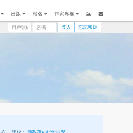
劃
出版
報名
作家專欄
用
密
登入
忘記密碼
戶
碼
號
碼
-3
學校：
佛教筏可紀念中學