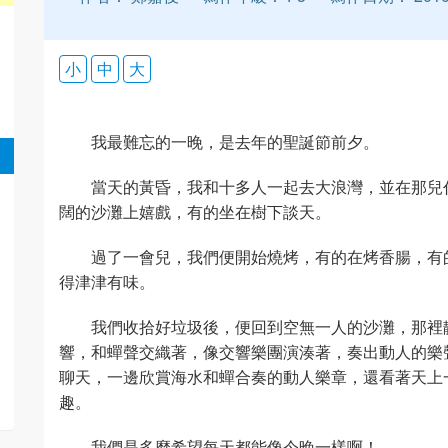
小
中
大
我最難忘的一晚，是去年的聖誕節前夕。
當天的黃昏，我和十多人一起去大浪灣，並在那兒
闊的沙灘上嬉戲，有的坐在樹下談天。
過了一會兒，我們便開始燒烤，有的在烤香腸，有
得津津有味。
我們收拾好垃圾後，便回到空無一人的沙灘，那裡
響，和蟬聲交織著，像交響樂團演湊著，奏出動人的樂
聊天，一邊欣賞海水和蟬合奏的動人樂章，還看著天上
趣。
我們是多麼希望每天都能像今晚一樣啊！