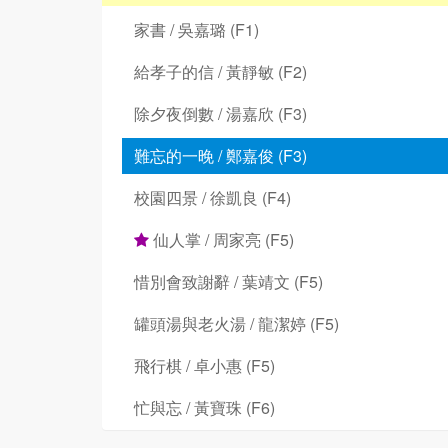
家書 / 吳嘉璐 (F1)
給孝子的信 / 黃靜敏 (F2)
除夕夜倒數 / 湯嘉欣 (F3)
難忘的一晚 / 鄭嘉俊 (F3)
校園四景 / 徐凱良 (F4)
仙人掌 / 周家亮 (F5)
惜別會致謝辭 / 葉靖文 (F5)
罐頭湯與老火湯 / 龍潔婷 (F5)
飛行棋 / 卓小惠 (F5)
忙與忘 / 黃寶珠 (F6)