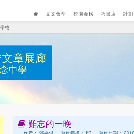
晶文薈萃
校園金榜
巧書店
計
學校
秀文章展廊
念中學
難忘的一晚
作者： 鄭嘉俊
寫作年級： F3
寫作日期： 2010