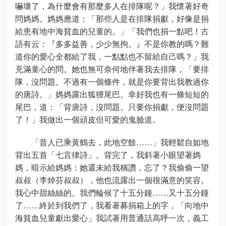
嚇壞了，為什麼會有那麼多人在排隊呢？」我懷著好奇
問媽媽。媽媽應道：「那些人是在排隊捐獻，好像是捐
給患有地中海貧血的兒童的。」「我們也捐一點吧！古
語有云：『多多益善，少少無拘。』不是你教的嗎？難
道你的愛心全都給了我，一點點也不留給自己嗎？」我
充滿童心的問。她也無可奈何地伴著我去排隊，「要排
隊，沒問題。不過有一個條件，就是你要背出我教過你
的唐詩。」媽媽露出狐狸尾巴。幸好我也有一條短短的
尾巴，道：「背唐詩，沒問題。只要你捐獻，便沒問題
了！」我做出一個頑皮但可愛的鬼臉道。
「昔人已乘黃鶴去，此地空餘……」我輕鬆自如地
背出五首「七言律詩」。背完了，我斜著小眼望著媽
媽，暗示給媽媽：她還未給我稱讚，忘了？我偷偷一望
叔叔（李焯芬叔叔），他也流露出一個很滿意的笑容。
我心中甜絲絲的。我們輪候了十五分鐘……又十五分鐘
了……終於到我們了，我看著募捐箱上的字，「向地中
海貧血兒童獻出愛心」我試著用普通話高呼一次，義工