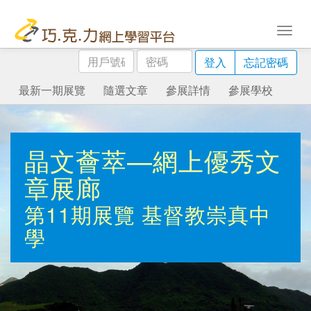
用
密
登入
忘記密碼
戶
碼
號
最新一期展覽
隨選文章
參展詳情
參展學校
碼
晶文薈萃—網上優秀文
章展廊
第11期展覽
基督教崇真中
學