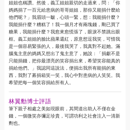
姐姐也稱讚。然後，義工姐姐親切的走過來，問：「你
媽媽捐了一百元給患病的哥哥姐姐，那你又能捐什麼給
他們呢？」我眉頭一皺，心頭一緊，想：我能捐什麼？
我能捐什麼？糟糕了！我一個月才有兩塊錢，剛已買了
糖果，我能捐什麼？我愈來愈慌張了，眼淚不禁跳出眼
框。義工姐姐的臉比蘋果還紅，原意想逗我笑，可惜我
是一個容易緊張的人，最後我哭了，我真對不起她。滿
腦鬼主意的媽媽又想出了鬼主意了，她說：「捐獻不是
只能捐錢，把你最漂亮的笑容捐出來，希望笑容能真的
捐給他們。」我認同這說法，便捐出我所有能捐的東
西，我對了募捐箱笑一笑，我心中對患病的人笑笑。我
希望把每一個笑容捐給所有人。
林翼勳博士評語
筆下親子相處之美如現眼前，其間道出助人不僅在金
錢，一個微笑亦彌足珍貴，可謂功利之社會注入一清新
劑也。