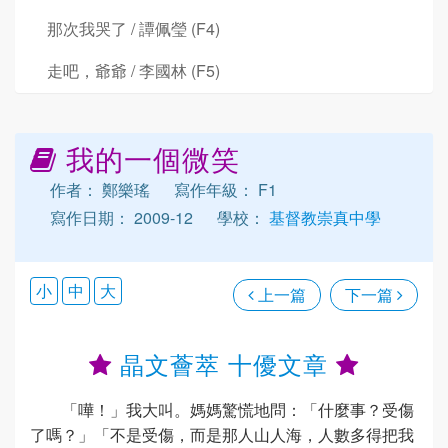
那次我哭了 / 譚佩瑩 (F4)
走吧，爺爺 / 李國林 (F5)
我的一個微笑
作者： 鄭樂瑤
寫作年級： F1
寫作日期： 2009-12
學校：
基督教崇真中學
小
中
大
上一篇
下一篇
晶文薈萃 十優文章
「嘩！」我大叫。媽媽驚慌地問：「什麼事？受傷
了嗎？」「不是受傷，而是那人山人海，人數多得把我