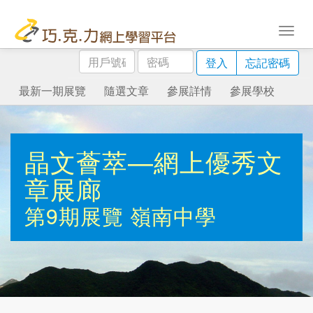
用
密
登入
忘記密碼
戶
碼
號
最新一期展覽
隨選文章
參展詳情
參展學校
碼
晶文薈萃—網上優秀文
章展廊
第9期展覽
嶺南中學