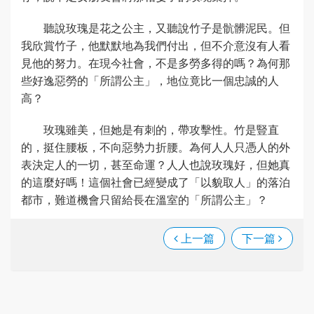
聽說玫瑰是花之公主，又聽說竹子是骯髒泥民。但
我欣賞竹子，他默默地為我們付出，但不介意沒有人看
見他的努力。在現今社會，不是多勞多得的嗎？為何那
些好逸惡勞的「所謂公主」，地位竟比一個忠誠的人
高？
玫瑰雖美，但她是有刺的，帶攻擊性。竹是豎直
的，挺住腰板，不向惡勢力折腰。為何人人只憑人的外
表決定人的一切，甚至命運？人人也說玫瑰好，但她真
的這麼好嗎！這個社會已經變成了「以貌取人」的落泊
都市，難道機會只留給長在溫室的「所謂公主」？
上一篇
下一篇