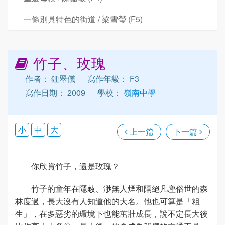
一條別具特色的街道 / 梁雪瑩 (F5)
竹子、玫瑰
作者： 鍾翠儀
寫作年級： F3
寫作日期： 2009
學校：
嶺南中學
小
中
大
上一篇
下一篇
你欣賞竹子，還是玫瑰？
竹子的童年在隱蔽、渺無人煙和隔絕凡塵俗世的森
林度過，長大沒有人知道他的大名。他也可算是「粗
生」，在多惡劣的環境下也能茁壯成長，說不定長大後