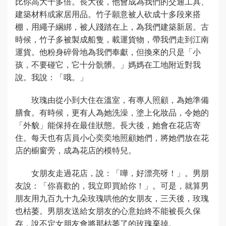
比你高大十多倍。長大後，他會成為我們的交通工具、
建築材料或家居用品。竹子願意被人砍成十多段來搭
棚，用繩子綑綁，被人踐踏在上，為我們建築新居。古
時候，竹子多被製成船隻，載運貨物，帶我們走到江南
運貨。他粉身碎骨地為我們奉獻，但換來的只是「小
孩，不要碰它，它十分骯髒。」媽媽在工地附近對我
說。我說：「哦。」
玫瑰由從小到大住在溫室，有專人照顧，為她準備
膳食。有時候，更有人為她洗澡，塗上化妝品，令她的
「外貌」能保持在最佳狀態。長大後，她會在花店寄
住。每天也有店員小心奕奕地照顧她們，將她們放在花
店的櫥窗旁，成為花店的模特兒。
女朋友走過花店，說：「嘩，好漂亮呀！」。男朋
友說：「你喜歡的，我立即買給你！」。可是，就算男
朋友用九百九十九朵玫瑰哄他的女朋友，三天後，玫瑰
也枯萎。男朋友送給女朋友的心意始終不能被長久保
存，說不定女朋友會將那枯萎了的玫瑰棄掉。