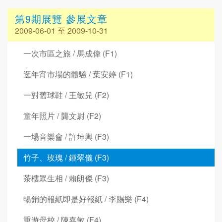
第9期展覽 參展文章
2009-06-01 至 2009-10-31
一次市區之旅 / 馬成偉 (F1)
逛年宵市場的體驗 / 葉安婷 (F1)
一對舊球鞋 / 王敏兒 (F2)
童年照片 / 龔文尉 (F2)
一場音樂會 / 許坤輿 (F3)
竹子、玫瑰 / 鍾翠儀 (F3)
茶樓眾生相 / 賴朗傑 (F3)
暢銷的報紙即是好報紙 / 李賜樂 (F4)
重遊母校 / 陳嘉敏 (F4)