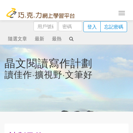
用
密
登入
忘記密碼
戶
碼
號
隨選文章
最新
最熱
碼
晶文閱讀寫作計劃
讀佳作·擴視野·文筆好