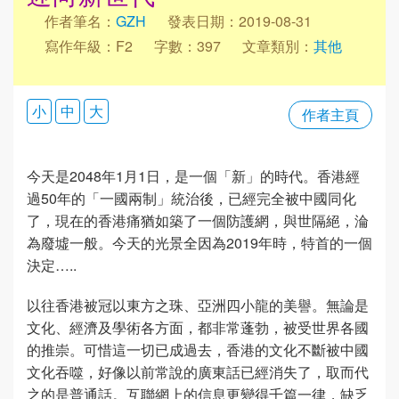
作者筆名：
GZH
發表日期：2019-08-31
寫作年級：F2
字數：397
文章類別：
其他
小
中
大
作者主頁
今天是2048年1月1日，是一個「新」的時代。香港經
過50年的「一國兩制」統治後，已經完全被中國同化
了，現在的香港痛猶如築了一個防護網，與世隔絕，淪
為廢墟一般。今天的光景全因為2019年時，特首的一個
決定…..
以往香港被冠以東方之珠、亞洲四小龍的美譽。無論是
文化、經濟及學術各方面，都非常蓬勃，被受世界各國
的推崇。可惜這一切已成過去，香港的文化不斷被中國
文化吞噬，好像以前常說的廣東話已經消失了，取而代
之的是普通話。互聯網上的信息更變得千篇一律，缺乏