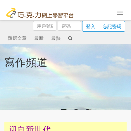
用
密
登入
忘記密碼
戶
碼
號
隨選文章
最新
最熱
碼
寫作頻道
迎向新世代