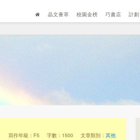
晶文薈萃
校園金榜
巧書店
計
1
寫作年級：F5
字數：1500
文章類別：
其他