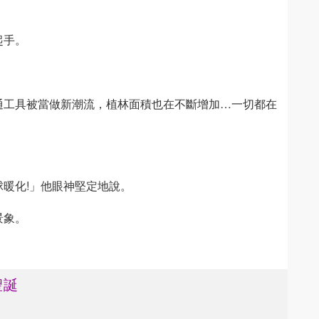
起手。
通工具被當做新潮流，植林面積也在不斷增加…一切都在
暖化!」他眼神堅定地說。
景象。
聖誕