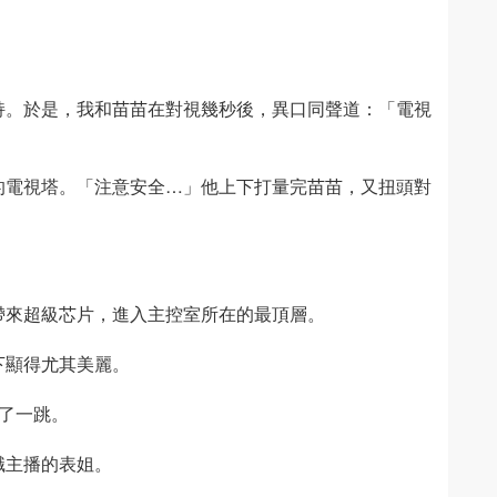
持。於是，我和苗苗在對視幾秒後，異口同聲道：「電視
的電視塔。「注意安全…」他上下打量完苗苗，又扭頭對
帶來超級芯片，進入主控室所在的最頂層。
下顯得尤其美麗。
了一跳。
職主播的表姐。