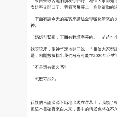
「來自全球各地的朋友你們好，相信大家都知
表姐率先開口了。我看著屏幕上一條條滾動的評
「下面有請今天的嘉賓來講述全球暖化帶來的
神。
「媽媽別緊張，下面有翻譯字幕的。」苗苗也
我咬咬牙，眼神堅定地開口說：「相信大家都
是，相關數據指出我們極有可能在2020年正
「不是還有很久嗎?」
「怎麼可能?」
……
質疑的言論源源不斷地出現在屏幕上，我頓了
但這本書確實來自未來，書中的情景也將在不