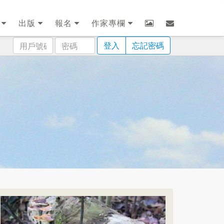
劃
出版
報名
作家專欄
用
密
登入
忘記密碼
戶
碼
號
碼