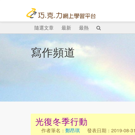
隨選文章
最新
最熱
寫作頻道
光復冬季行動
作者筆名：
鄭昂琪
發表日期：2019-08-3