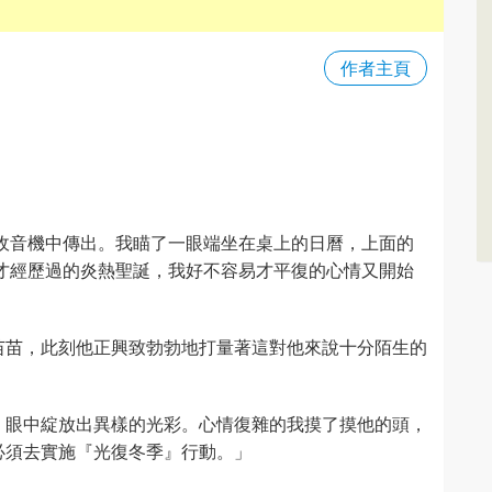
作者主頁
從收音機中傳出。我瞄了一眼端坐在桌上的日曆，上面的
方才經歷過的炎熱聖誕，我好不容易才平復的心情又開始
苗苗，此刻他正興致勃勃地打量著這對他來說十分陌生的
，眼中綻放出異樣的光彩。心情復雜的我摸了摸他的頭，
必須去實施『光復冬季』行動。」