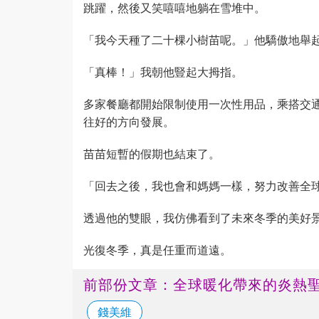
跳躍，然後又笑嘻嘻地躺在雪堆中。
「我今天種了二十棵小樹苗呢。」他驕傲地舉
「真棒！」我朝他豎起大拇指。
多家餐廳都開始限制使用一次性用品，乘搭交
往好的方向發展。
苗苗短暫的假期也結束了。
「回去之後，我也會和媽媽一樣，努力改善全球
透過他的雙眼，我仿佛看到了未來冬季的美好
光復冬季，真是任重而道遠。
前部份文章：全球暖化帶來的炎熱
錢美維