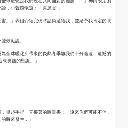
道全球暖化是我們現在共同面對的難題……」神情淡定的
論，小聲感慨道：「真厲害!」
災害。」表姐介紹完便將話筒遞給我，並給予我肯定的眼
小聲鼓勵說。
認為全球暖化所帶來的炎熱冬季離我們十分遙遠，遺憾的
式迎來炎熱的聖誕。」
頓，舉起手裡一直攥著的圖畫書：「說來你們可能不信，
久的將來發生…」