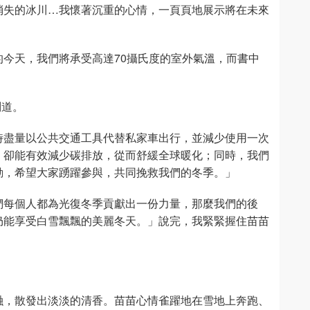
消失的冰川…我懷著沉重的心情，一頁頁地展示將在未來
今天，我們將承受高達70攝氏度的室外氣溫，而書中
問道。
時盡量以公共交通工具代替私家車出行，並減少使用一次
，卻能有效減少碳排放，從而舒緩全球暖化；同時，我們
動，希望大家踴躍參與，共同挽救我們的冬季。」
們每個人都為光復冬季貢獻出一份力量，那麼我們的後
仍能享受白雪飄飄的美麗冬天。」說完，我緊緊握住苗苗
融，散發出淡淡的清香。苗苗心情雀躍地在雪地上奔跑、