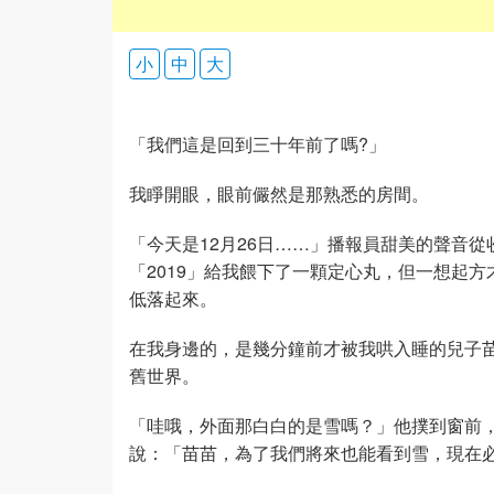
小
中
大
「我們這是回到三十年前了嗎?」
我睜開眼，眼前儼然是那熟悉的房間。
「今天是12月26日……」播報員甜美的聲音
「2019」給我餵下了一顆定心丸，但一想起
低落起來。
在我身邊的，是幾分鐘前才被我哄入睡的兒子
舊世界。
「哇哦，外面那白白的是雪嗎？」他撲到窗前
說：「苗苗，為了我們將來也能看到雪，現在