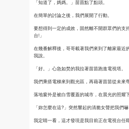
「知道了，媽媽。」苗苗點了點頭。
在簡單的討論之後，我們展開了行動。
要想得到一定的成效，固然離不開群眾們的支
台!」
在幾番解釋後，哥哥載著我們來到了離家最近
我說。
「好。」心急如焚的我拉著苗苗跑進電視塔。
我們乘搭電梯來到觀光區，再藉著苗苗從未來
落地窗外是被白雪覆蓋的城市，在晨光的照耀
「妳怎麼在這?」突然響起的清脆女聲把我們嚇
我定睛一看，這才發現是我目前正在電視台任