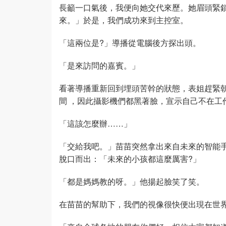
長籲一口氣後，我便向她交代來歷。她眉頭緊
來。」於是，我們成功來到主控室。
「這兩位是?」導播從電腦後方探出頭。
「是來訪問的嘉賓。」
看著導播重新回到埋頭苦幹的狀態，表姐趕緊
間 ，因此攝影機們都黑著臉，宣示自己不在工
「這該怎麼辦……」
「交給我吧。」苗苗突然拿出來自未來的智能
脫口而出：「未來的小孩都這麼厲害?」
「都是媽媽教的呀。」他揚起臉笑了笑。
在苗苗的幫助下，我們的視像很快便出現在世