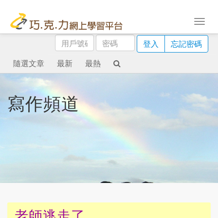
用
密
登入
忘記密碼
戶
碼
號
隨選文章
最新
最熱
碼
寫作頻道
老師逃走了