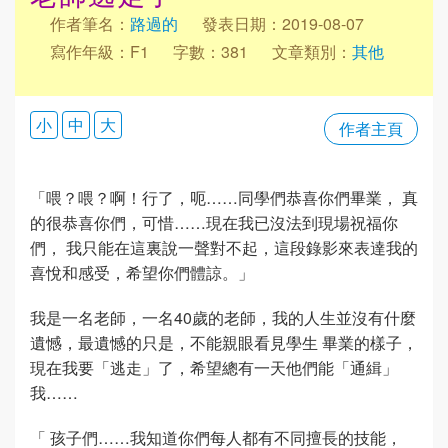
作者筆名：
路過的
發表日期：2019-08-07
寫作年級：F1
字數：381
文章類別：
其他
小
中
大
作者主頁
「喂？喂？啊！行了，呃……同學們恭喜你們畢業， 真
的很恭喜你們，可惜……現在我已沒法到現場祝福你
們， 我只能在這裏說一聲對不起，這段錄影來表達我的
喜悅和感受，希望你們體諒。」
我是一名老師，一名40歲的老師，我的人生並沒有什麼
遺憾，最遺憾的只是，不能親眼看見學生 畢業的樣子，
現在我要「逃走」了，希望總有一天他們能「通緝」
我……
「 孩子們……我知道你們每人都有不同擅長的技能，