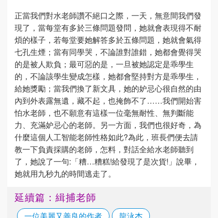
正當我們對水老師讚不絕口之際，一天，無意間我們發
現了，當每堂有多於三條問題發問，她就會表現得不耐
煩的樣子，若每堂要她解答多於五條問題，她就會氣得
七孔生煙；當有同學哭，不論誰對誰錯，她都會覺得哭
的是被人欺負；最可惡的是，一旦被她認定是乖學生
的，不論該學生變成怎樣，她都會堅持對方是乖學生，
給她獎勵；當我們換了新文具，她的妒忌心很自然的由
內到外表露無遺，藏不起，也掩飾不了……我們開始害
怕水老師，也不願意有這樣一位毫無耐性、無判斷能
力、充滿妒忌心的老師。另一方面，我們也很好奇，為
什麼這個人工智能老師性格如此?為此，班長們便去請
教一下負責採購的老師，怎料，對話全給水老師聽到
了，她說了一句:「糟…糟糕!給發現了是次貨!」說畢，
她就用九秒九的時間逃走了。
延續篇：緝捕老師
一位美麗又善良的作者
龍泳杰