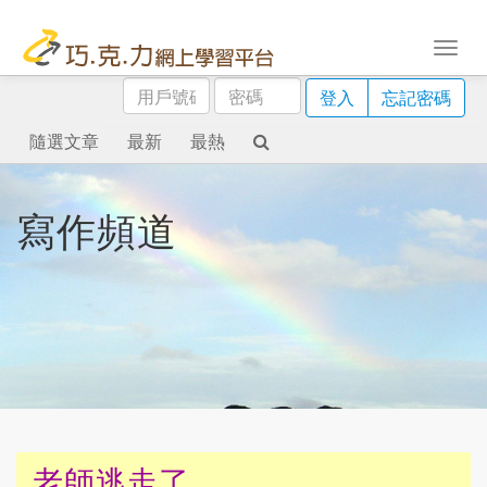
用
密
登入
忘記密碼
戶
碼
號
隨選文章
最新
最熱
碼
寫作頻道
老師逃走了