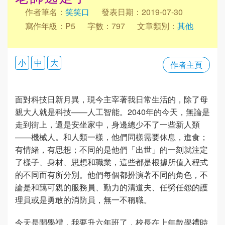
作者筆名：
笑笑口
發表日期：2019-07-30
寫作年級：P5
字數：797
文章類別：
其他
小
中
大
作者主頁
面對科技日新月異，現今主宰著我日常生活的，除了母
親大人就是科技——人工智能。2040年的今天，無論是
走到街上，還是安坐家中，身邊總少不了一些新人類
——機械人。和人類一樣，他們同樣需要休息，進食；
有情緒，有思想；不同的是他們「出世」的一刻就注定
了樣子、身材、思想和職業，這些都是根據所值入程式
的不同而有所分別。他們每個都扮演著不同的角色，不
論是和藹可親的服務員、勤力的清道夫、任勞任怨的護
理員或是勇敢的消防員，無一不稱職。
今天是開學禮，我要升六年班了，校長在上年散學禮時