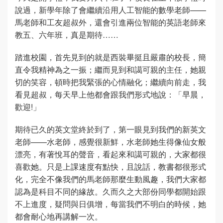
說過，新學年除了會繼續沿用人工智能的數學老師——
馬老師和工友超叔外，還會引進兩位智能的英語老師來
教五、六年班，真是期待……
踏進校園，首先見到的就是西裝畢挺且嚴肅的校長，簡
直令我精神為之一振；繼而見到和譪可親的主任，她親
切的笑容，頓時把我緊張的心情融化；繼續向前走，我
看見超叔，每天早上他都會跟我們形式地說：「早晨，
歡迎!」
期待已久的英文堂終於到了，第一眼見到我們的新英文
老師——水老師，感覺很新鮮，水老師她生得像仙女般
漂亮，有著悅耳的聲音，看起來和譪可親的，大家都很
喜歡她。只是上課速度有點快，且說話，教書都很形式
化，完全不像我們的馬老師那麼生動風趣，我們大家都
認為是科目不同的緣故。久而久之大部份同學都開始跟
不上進度，疑問與日俱增，每當我們不明白的時候，她
都會耐心地再講解一次。