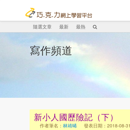
隨選文章
最新
最熱
寫作頻道
新小人國歷險記（下）
作者筆名：
林靖晞
發表日期：2018-08-3