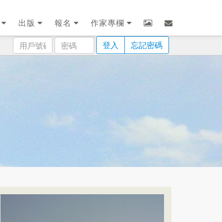
劃
出版
報名
作家專欄
用
密
登入
忘記密碼
戶
碼
號
碼