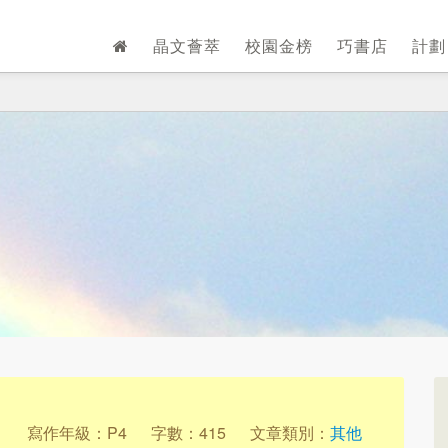
晶文薈萃
校園金榜
巧書店
計
1
寫作年級：P4
字數：415
文章類別：
其他