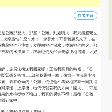
作者主頁
只是公雞那麼大。那些「公雞」到處噴火，我只能趕緊左
....火龍最怕什麼？水！一定是水！可是難題又來了，在
我乘著牠們不注意，立即向牠們潑水，撲滅牠們的火。那
都被我的水撲滅了，跟著牠們竟然爭先恐後地逃跑。太好
術師，施展法術送我回家呢！正當我高興的時候，「公
緊張又害怕......忽然我靈機一觸，像箭一般沿著小河
水裏。氣在心頭的「公雞」們也毫不猶疑地跟我一同跳進
游回岸邊，上岸後，牠們便朝著我的方向「開火」，可是
噴泉的水柱從牠們噴出，我真的哭笑不得！最後「公雞」
助回到家中。
。哈！想起也抱腹大笑呢！