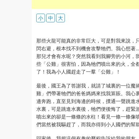
小
中
大
那些火龍可能真的非常巨大，可是對我來說，
閃右避，根本找不到機會攻擊牠們。我心想著..
那兒才會有水呢？突然我看到我腳旁的小河，
些「公雞」很害怕，因為牠們噴出來的火，全
了！我為小人國趕走了一羣「公雞」！
最後，國王為了答謝我，就請了城裏的一位魔
雞」們帶著牠們的爸爸媽媽來找我算賬。我心裏既
邊奔跑，直至見到海邊的時候，撲通一聲跳進
水裏，可是跳進水裏後，牠們便後悔了，趕緊
噴出來的卻是一條條的水柱！看見一條一條像
們當然被我驅趕了，而我亦得到小人國們的幫
回家後，我把這個有趣的歷程告訴給我的朋友