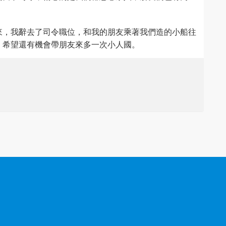
來，我辭去了司令職位，和我的朋友乘著我們造的小船往
，希望還有機會帶朋友來多一次小人國。
）