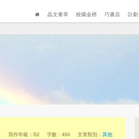
晶文薈萃
校園金榜
巧書店
計
1
寫作年級：S2
字數：450
文章類別：
其他