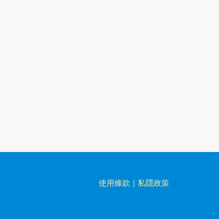
使用條款
｜
私隱政策