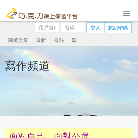
用
密
登入
忘記密碼
戶
碼
號
隨選文章
最新
最熱
碼
寫作頻道
面對自己、面對公眾