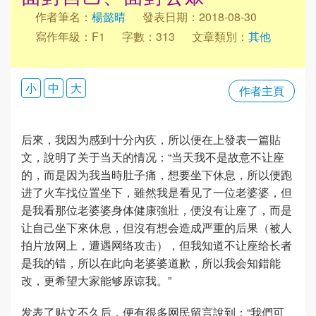
作者筆名：
楊懿晴
發表日期：2018-08-30
寫作年級：F1
字數：313
文章類別：
其他
小
中
大
作者主頁
后來，我因为感到十分內疚，所以便在上發表一篇貼
文，說明了关于当天的情况：“当天我不是故意不让座
的，而是因为我当時肚子痛，想要坐下休息，所以便跑
进了火车找位置坐下，雖然我是看见了一位老婆婆，但
是我看那位老婆婆身体健康強壯，便沒有让座了，而是
让自己坐下來休息，但沒有想会造成严重的后果（被人
拍片放网上，遭遇网络攻击），但我知道不让座给长者
是我的错，所以在此向老婆婆道歉，所以我会知錯能
改，更希望大家能够原谅我。”
发表了贴文不久后，便有很多网民留言說到：“我們可