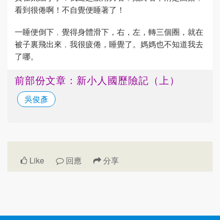
看到很倦啊！不自覺便睡著了！
一睡便倒下﹐覺得身體滑下，右，左，轉三個圈，就在
被子裏飛出來﹐我很疲倦，睡覺了。媽媽也不知道我去
了哪。
前部份文章：新小人國歷險記（上）
吳俊彥
Like
回應
分享