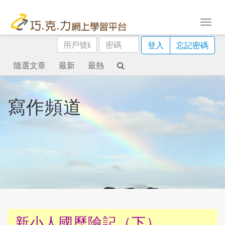
用
密
登入
忘記密碼
戶
碼
號
隨選文章
最新
最熱
碼
寫作頻道
新小人國歷險記（下）