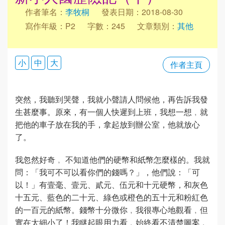
作者筆名：
李牧桐
發表日期：2018-08-30
寫作年級：P2
字數：245
文章類別：
其他
小
中
大
作者主頁
突然，我聽到哭聲，我就小聲請人問候他，再告訴我發
生甚麼事。原來，有一個人快遲到上班，我想一想﹐就
把他的車子放在我的手，拿起放到辦公室，他就放心
了。
我忽然好奇﹐ 不知道他們的硬幣和紙幣怎麼樣的。我就
問：「我可不可以看你們的錢嗎？」，他們說：「可
以！」有壹毫、壹元、貳元、伍元和十元硬幣，和灰色
十五元、藍色的二十元、綠色或橙色的五十元和粉紅色
的一百元的紙幣。錢幣十分微你﹐我很專心地觀看﹐但
實在太細小了！我瞇起眼用力看﹐始終看不清楚圖案﹐