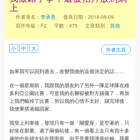
上
作者筆名：
李承熹
發表日期：2018-08-09
寫作年級：F2
字數：475
文章類別：
其他
小
中
大
作者主頁
如果我可以回到過去，改變我做的這個決定的話……
在一個星期前，我跟我的朋友約了另外一隊足球隊在維
多利亞公園比賽，可是我的右腳卻被對方踢傷了，再加
上我們輸掉了比賽，所以我的心情不太好。踢完球後，
我便乘搭港鐵回家。
我登上列車後，發現只有一個「關愛座」是空著的，只
好坐在那裏。過了兩個站後，有一個看上去只有四十多
歲的中年婦女站在我面前，似乎是要我讓座給她。我看