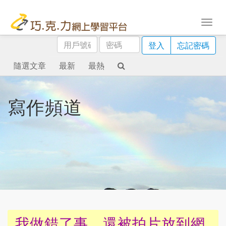
用
密
登入
忘記密碼
戶
碼
號
隨選文章
最新
最熱
碼
寫作頻道
我做錯了事，還被拍片放到網