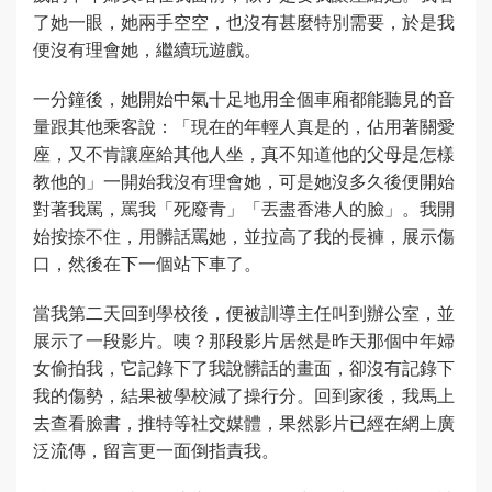
了她一眼，她兩手空空，也沒有甚麼特別需要，於是我
便沒有理會她，繼續玩遊戲。
一分鐘後，她開始中氣十足地用全個車廂都能聽見的音
量跟其他乘客說：「現在的年輕人真是的，佔用著關愛
座，又不肯讓座給其他人坐，真不知道他的父母是怎樣
教他的」一開始我沒有理會她，可是她沒多久後便開始
對著我罵，罵我「死廢青」「丟盡香港人的臉」。我開
始按捺不住，用髒話罵她，並拉高了我的長褲，展示傷
口，然後在下一個站下車了。
當我第二天回到學校後，便被訓導主任叫到辦公室，並
展示了一段影片。咦？那段影片居然是昨天那個中年婦
女偷拍我，它記錄下了我說髒話的畫面，卻沒有記錄下
我的傷勢，結果被學校減了操行分。回到家後，我馬上
去查看臉書，推特等社交媒體，果然影片已經在網上廣
泛流傳，留言更一面倒指責我。