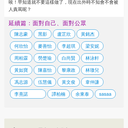
唉！早知道就不要這樣做了，現在出外時不知會不會被
人責罵呢？
延續篇：面對自己、面對公眾
陳志豪
黑影
盧芷欣
黃銘杰
何欣怡
麥善怡
李超琪
梁安妮
周柏霖
勞楚瑜
白尚賢
林泳軒
黃如寶
陳嘉怡
黎康政
林璈兒
馮志源
伍慧儀
黃文俊
韋仲謙
李熹諾
譚柏楠
余東泰
sasaa