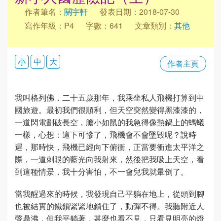
作者筆名：
關宇軒
發表日期：2018-07-30
寫作年級：P4
字數：641
文章類別：
其他
小
中
大
作者主頁
我叫格列佛，二十五歲那年，我乘坐私人飛機打算到中
國旅遊。最初我們很順利，但天空突然變得黑漆漆的，
一道閃電劃破長空，膽小如鼠的我急得像熱鍋上的螞蟻
一樣，心想：這下可慘了，飛機會不會墜毀呢？說時
遲，那時快，飛機已經向下俯衝，正當要衝進太平洋之
際，一道刺眼的藍光向我射來，然後把我吸上天空，看
到這種情景，我十分害怕，不一會兒我就暈倒了。
當我醒過來的時候，我發現自己平躺在地上，從頭到腳
也被結實的鐵鎖緊緊地鎖住了，動彈不得。我聽附近人
聲鼎沸，但我平躺著，甚麼也看不見，只看見明亮的燈