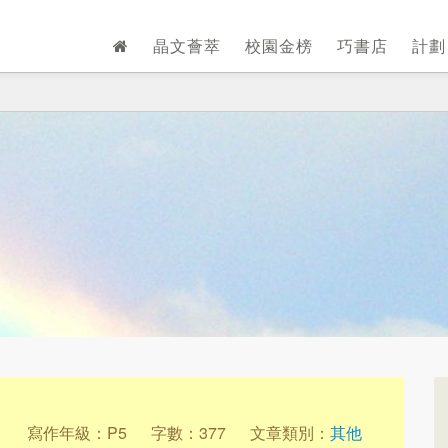
晶文薈萃
校園金榜
巧書店
計
1
寫作年級：P5
字數：377
文章類別：
其他