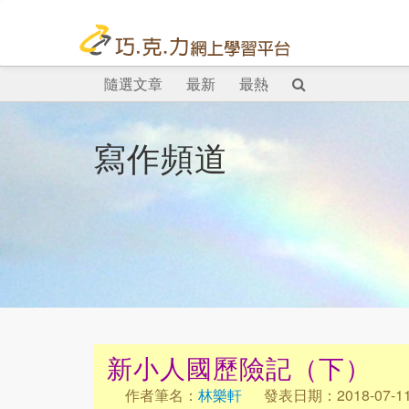
隨選文章
最新
最熱
寫作頻道
新小人國歷險記（下）
作者筆名：
林樂軒
發表日期：2018-07-1