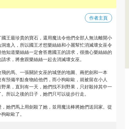
作者主頁
了國王最珍貴的寶石，還用魔法令他們全部人無法離開小
山洞進入，所以國王才想樂絲絲和小麗幫忙消滅壞女巫令
但他知道樂絲絲一定會答應國王的請求，很擔心樂絲絲的
的請求，將會跟樂絲絲一起去消滅壞女巫。
會飛的馬、一張關於女巫的城堡的地圖、兩把劍和一本
沒有預備半點食物給他們，而小狗歐歐，就被留在小人
著野果，直到有一天，她們找不到野果，只好殺掉其中一
了。所以之後的日子，她們只可以徒步行走。
覺，她們馬上用劍殺了她，並用魔法棒將她們送回家。從
小狗歐歐了。
）