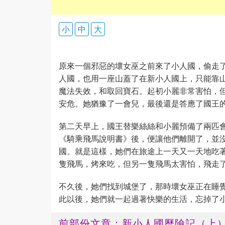
小
中
大
原來一個邪惡的壞女巫之前來了小人國，偷走
人國，也用一座山蓋了在新小人國上，只能靠
魔法失效，和取回寶石。起初小麗非常害怕，
安危。她猶豫了一會兒，最後還是答應了國王
第二天早上，國王替樂絲絲和小麗預備了兩匹
《騎乘飛馬說明書》後，便讓他們離開了，並
國。就是這樣，她們在旅途上一天又一天地吃
隻飛馬，烤來吃，但另一隻飛馬太害怕，飛走
不久後，她們找到城堡了，那時壞女巫正在睡
此以後，她們就一起過著快樂的生活，忘掉了
前部份文章：新小人國歷險記（上