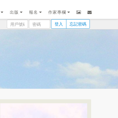
劃
出版
報名
作家專欄
用
密
登入
忘記密碼
戶
碼
號
碼