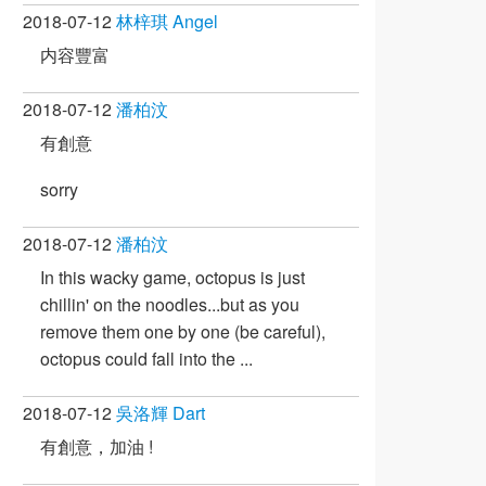
2018-07-12
林梓琪 Angel
内容豐富
2018-07-12
潘柏汶
有創意
sorry
2018-07-12
潘柏汶
In this wacky game, octopus is just
chillin' on the noodles...but as you
remove them one by one (be careful),
octopus could fall into the ...
2018-07-12
吳洛輝 Dart
有創意，加油 !