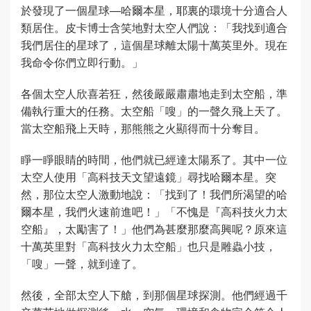
於發現了一個星球—哈爾本星，耶裏的環境十分適合人
類居住。皮卡博士含笑地對太空人們說：「我找到適合
我們居住的星球了，這個星球離太陽十萬英里外。現在
我命令你們立即行動。」
各個太空人欣喜若狂，然後嚴嚴肅肅地走到太空船，準
備執行重大的任務。太空船「嗖」的一聲久飛上天了。
當太空船飛上天時，那熊熊之火顯得而十分奪目。
睜一睜眼睛的時間，他們就已經達太陽系了。其中一位
太空人使用「高科技天文望遠鏡」尋找哈爾本星。突
然，那位太空人激動地說：「找到了！我們所渴望的哈
爾本星，我們火速前進吧！」「不愧是『高科技火力太
空船』，太勵害了！」他們為甚麼那麼高興呢？原來這
十萬英里對「高科技火力太空船」也只是雕蟲小技，
「嗖」一聲，就到達了。
然後，全部太空人下艙，到那個星球探測。他們經過千