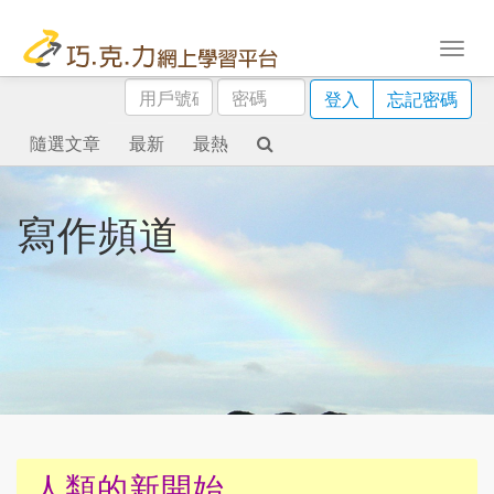
用
密
登入
忘記密碼
戶
碼
號
隨選文章
最新
最熱
碼
寫作頻道
人類的新開始