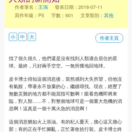
作者筆名：
王鴻
發表日期：2018-07-11
寫作年級：P5
字數：601
文章類別：
其他
小
中
大
作者主頁
找了很久很久，他們還是沒有找到人類適合居住的星
球。最終，只好兩手空空。一無所獲地回地球。
皮卡博士得知這個消息後，當然感到大失所望，但他沒
有氣餒，帶著永不放棄的心，繼續尋找。現在，經歷了
無數災難的地方都不能屈指可數啊！眼看危機即將來
臨，對人類……不，對整個地球可是一個重大危機的消
息啊！這真是一個十萬火急的消息啊！
這個消息猶如火上添油。有的杞人憂天，擔心這又擔心
那；有的正在手忙腳亂，正忙著收拾行裝。皮卡博士終