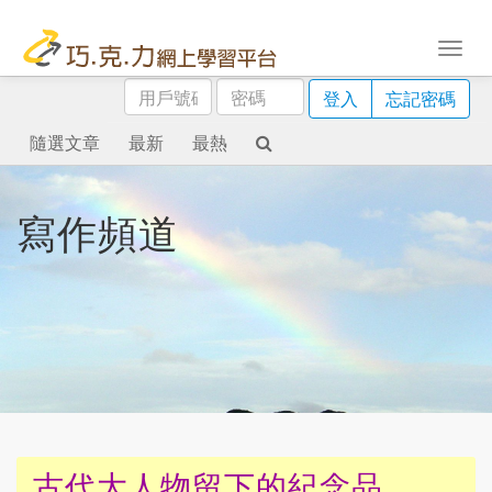
用
密
登入
忘記密碼
戶
碼
號
隨選文章
最新
最熱
碼
寫作頻道
古代大人物留下的紀念品