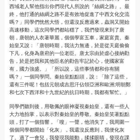
西域老人幫他指出你們現代人所說的『絲綢之路』。最
終，他打通的絲綢之路不是有效地促進了中西文化交流
嗎？」同學們恍然大悟，但還沒反應過來，蟲洞又開始
高速移動，這次同學們都站穩了，我們發現來到了唐
朝，唐朝的人衣著華麗，個個學富五車，家庭富貴。秦
始皇又說：「唐朝時期，我法力無邊，於是從天庭偷偷
下凡，化身為唐府的一位老臣。唐太宗由於虛心接納勸
告，於是把我和其他臣名的勸告牢記於心，使國家富
有，國力強盛。」「所以說，這些事情都和你有關
嗎？」一個同學問。秦始皇點點頭，說：「除了這些，
還有三件呢！包括元朝成吉思汗佔領亞洲和歐洲;明朝鄭
和七次下西洋和十九世紀的抗日時期，我都有幫忙。」
同學們聽到後，用敬佩的眼神凝視秦始皇，還有一些人
大力地拍掌，以表示對秦始皇的尊敬。秦始皇笑著點點
頭，打了一個指響，「嗖」一聲，他消失了，我周圍一
個個同學都開始「化灰」，我還沒反應到，我便化灰
了。過了一會兒，我發現我能動，揉揉眼睛，發現在課