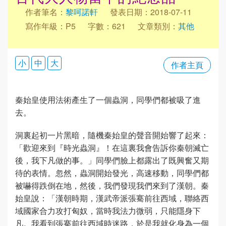
作者筆名：
黎呵諾軒
發表日期：2018-07-11
寫作年級：P5
字數：621
文章類別：
其他
小
中
大
作者主頁
秦始皇使用法術產生了一個蟲洞，同學們都被吸了進
去。
洞裏起初一片黑暗，隨機秦始皇的聲音開始響了起來：
「歡迎來到『時光蟲洞』！在這裏我會告訴你秦朝滅亡
後，我下凡做的事。」同學們臉上都露出了既興奮又期
待的表情。忽然，蟲洞開始發光，高速移動，同學們都
被嚇得跌倒在地，然後，我們發現我們來到了漢朝。秦
始皇說：「漢朝時期，漢武帝派張騫前往西域，聯絡西
域國家合力攻打匈奴，當時我法力微弱，只能隱身下
凡。我看到張騫前往西域時迷路，於是我就化身為一個