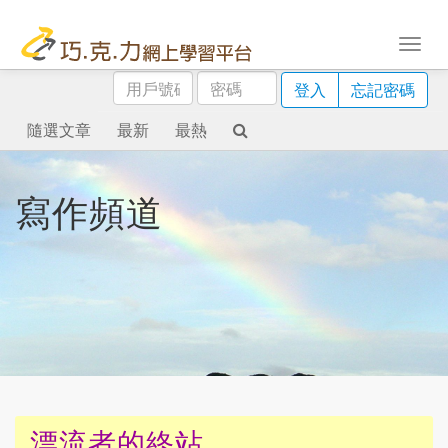
用
密
登入
忘記密碼
戶
碼
號
隨選文章
最新
最熱
碼
寫作頻道
漂流者的終站