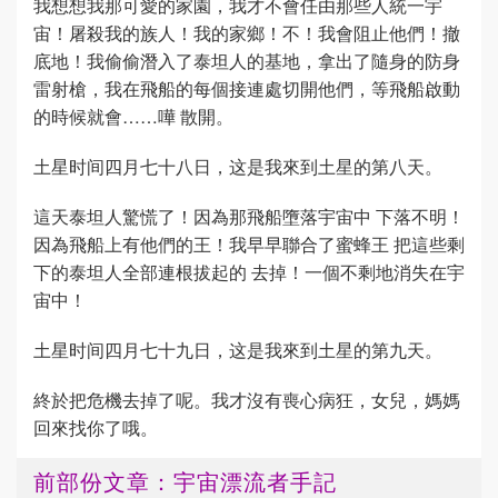
我想想我那可愛的家園，我才不會任由那些人統一宇
宙！屠殺我的族人！我的家鄉！不！我會阻止他們！撤
底地！我偷偷潛入了泰坦人的基地，拿出了隨身的防身
雷射槍，我在飛船的每個接連處切開他們，等飛船啟動
的時候就會……嘩 散開。
土星时间四月七十八日，这是我來到土星的第八天。
這天泰坦人驚慌了！因為那飛船墮落宇宙中 下落不明！
因為飛船上有他們的王！我早早聯合了蜜蜂王 把這些剩
下的泰坦人全部連根拔起的 去掉！一個不剩地消失在宇
宙中！
土星时间四月七十九日，这是我來到土星的第九天。
終於把危機去掉了呢。我才沒有喪心病狂，女兒，媽媽
回來找你了哦。
前部份文章：宇宙漂流者手記