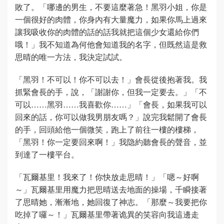
敗了。「哪邊的男生，不要這麼著急！黑羽小姐，你是
一個很好的肉體，你身內有大量魔力，如果你馬上過來
讓我吸收你的肉體的話的話我就把這個少女還給你們
哦！」我不知道為何他會知道我的名字，但既然這是救
思晴的唯一方法，我決定試試。
「黑羽！不可以！你不可以去！」會長從後抱著我。我
抓緊會長的手，說，「謝謝你，但我一定要去。」「不
可以……黑羽……我喜歡你……」「會長，如果我可以
回來的話，你可以做我男朋友嗎？」說完我鬆開了會長
的手，回頭給他一個微笑，跑上了前往一樓的樓梯，
「黑羽！你一定要回來啊！」我隐約聽會長的聲音，並
到達了一樓平台。
「瓦爾基里！我來了！你快放走思晴！」「嗯～好啊
～」瓦爾基里用魔力把思晴送去地面的操場，千瞬接著
了思晴她，漸漸地，她回復了神志。「那麼～我要把你
吃掉了囉～！」瓦爾基里帶著诡異的笑容向我這邊走