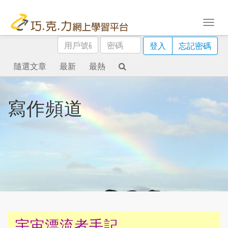
用
密
登入
忘記密碼
戶
碼
號
隨選文章
最新
最熱
碼
寫作頻道
宇宙漂流者手記