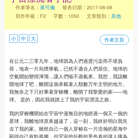
作者筆名：
黃可儀
發表日期：2017-08-08
寫作年級：F2
字數：1050
文章類別：
其他
小
中
大
作者主頁
在公元二三零九年，地球因為人們過度污染而不堪負
荷，地表一片烏煙瘴氣，已然不適合人們居住。地球的
空氣開始變得渾濁，讓人們喘不過氣來。我想，我該離
開地球了吧，離開這個承載著人類數万年文明的地方。
我無奈之下只好乘著穿梭機，離開了我摯愛的家——地
球。 是的，因此我就踏上了我的宇宙漂流之旅。
我的穿梭機開始在宇宙中漫無目的地經過一個又一個的
星球，我離地球原來越遠了，這一刻，我終於明白我失
去了我的家。雖然自己一個人穿梭在一片浩瀚的星海中
顯得自己有點孤獨，但宇宙的壯觀的景色真的讓人嘆為