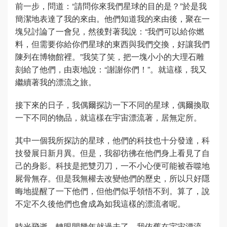
前一步，問道：“請問你來我們星球的目的是？”於是我
簡潔地表達了我的來由。他們知道我的來由後，聚在一
塊兒討論了一會兒，然後對著我說：“我們可以給你燃
料，但需要你給你們星球的東西與我們交換，好讓我們
陳列在博物館裡。”我笑了笑，把一塊小小的大理石雕
刻給了他們，由衷地說：“謝謝你們！”。就這樣，我又
繼續著我的漂流之旅。
接下來的日子，我偶爾探訪一下不同的星球，偶爾換取
一下不同的物品，就這樣在宇宙漂流著，居無定所。
其中一個我所探訪的星球，他們的科技也十分發達，科
技發展日新月異。但是，我卻彷彿在他們身上看見了自
己的身影。科技是把雙刃刀，一不小心便可能被吞噬地
屍骨無存。但是我無權去改變他們的歷史，所以只好隱
晦地提醒了一下他們，但他們似乎領悟不到。算了，說
不定不久後他們也會成為如我這樣的漂流者呢。
時光飛逝，轉眼間幾年就過去了。我依舊在宇宙漂流