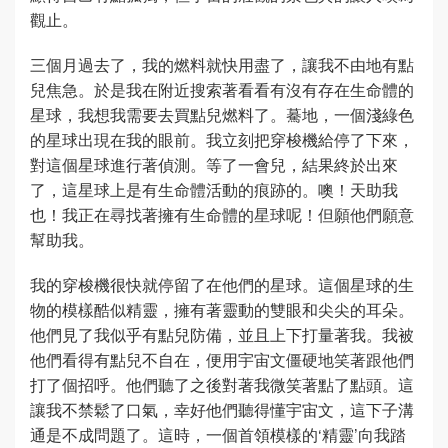
觀止。
三個月過去了，我的燃料就快用盡了，讓我不由地有點
兒焦急。於是我在附近搜索著看看有沒有存在生命體的
星球，我想我需要去買點兒燃料了。驀地，一個淺綠色
的星球出現在我的眼前。我立刻把穿梭機給停了下來，
對這個星球進行著偵測。等了一會兒，結果終於出來
了，這星球上是有生命體活動的痕跡的。噢！天助我
也！我正在尋找著擁有生命體的星球呢！但願他們願意
幫助我。
我的穿梭機很快就停留了在他們的星球。這個星球的生
物的模樣酷似精靈，擁有著靈動的雙眼和尖尖的耳朵。
他們見了我似乎有點兒防備，並且上下打量著我。我被
他們看得有點兒不自在，便用宇宙文僵硬地笑著跟他們
打了個招呼。他們聽了之後對著我微笑著點了點頭。這
讓我不禁鬆了口氣，幸好他們聽得懂宇宙文，這下子溝
通是不成問題了。這時，一個首領模樣的‘精靈’向我踏