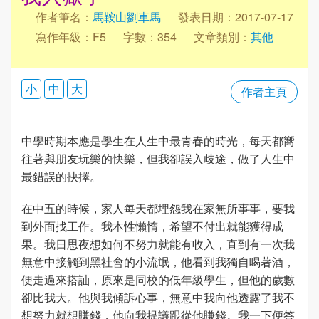
作者筆名：
馬鞍山劉車馬
發表日期：2017-07-17
寫作年級：F5
字數：354
文章類別：
其他
小
中
大
作者主頁
中學時期本應是學生在人生中最青春的時光，每天都嚮
往著與朋友玩樂的快樂，但我卻誤入歧途，做了人生中
最錯誤的抉擇。
在中五的時候，家人每天都埋怨我在家無所事事，要我
到外面找工作。我本性懶惰，希望不付出就能獲得成
果。我日思夜想如何不努力就能有收入，直到有一次我
無意中接觸到黑社會的小流氓，他看到我獨自喝著酒，
便走過來搭訕，原來是同校的低年級學生，但他的歲數
卻比我大。他與我傾訴心事，無意中我向他透露了我不
想努力就想賺錢，他向我提議跟從他賺錢。我一下便答