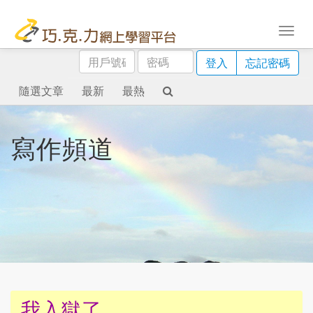
用
密
登入
忘記密碼
戶
碼
號
隨選文章
最新
最熱
碼
寫作頻道
我入獄了