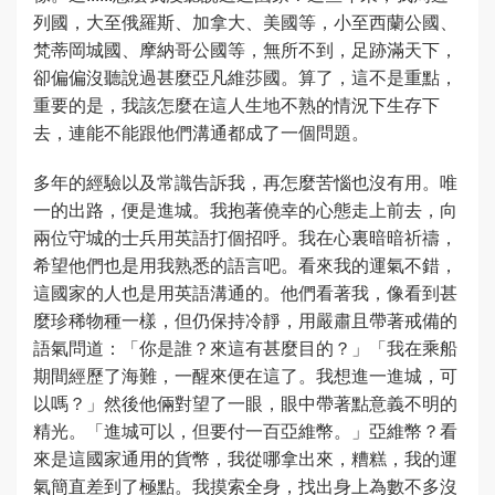
列國，大至俄羅斯、加拿大、美國等，小至西蘭公國、
梵蒂岡城國、摩納哥公國等，無所不到，足跡滿天下，
卻偏偏沒聽說過甚麼亞凡維莎國。算了，這不是重點，
重要的是，我該怎麼在這人生地不熟的情況下生存下
去，連能不能跟他們溝通都成了一個問題。
多年的經驗以及常識告訴我，再怎麼苦惱也沒有用。唯
一的出路，便是進城。我抱著僥幸的心態走上前去，向
兩位守城的士兵用英語打個招呼。我在心裏暗暗祈禱，
希望他們也是用我熟悉的語言吧。看來我的運氣不錯，
這國家的人也是用英語溝通的。他們看著我，像看到甚
麼珍稀物種一樣，但仍保持冷靜，用嚴肅且帶著戒備的
語氣問道：「你是誰？來這有甚麼目的？」「我在乘船
期間經歷了海難，一醒來便在這了。我想進一進城，可
以嗎？」然後他倆對望了一眼，眼中帶著點意義不明的
精光。「進城可以，但要付一百亞維幣。」亞維幣？看
來是這國家通用的貨幣，我從哪拿出來，糟糕，我的運
氣簡直差到了極點。我摸索全身，找出身上為數不多沒