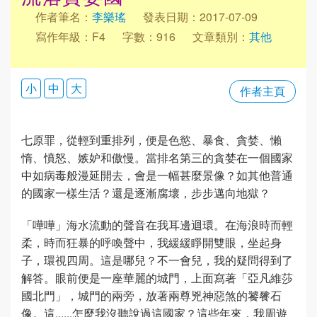
作者筆名：
李樂瑤
發表日期：2017-07-09
寫作年級：F4
字數：916
文章類別：
其他
小
中
大
作者主頁
七原罪，從輕到重排列，便是色慾、暴食、貪婪、懶
惰、憤怒、嫉妒和傲慢。當排名第三的貪婪在一個國家
中如病毒般漫延開去，會是一幅甚麼景像？如其他普通
的國家一樣生活？還是逐漸腐壞，步步邁向地獄？
「嘩嘩」海水流動的聲音在我耳邊迴環。在海浪時而輕
柔，時而狂暴的呼喚聲中，我緩緩睜開雙眼，坐起身
子，環視四周。這是哪兒？不一會兒，我的疑問得到了
解答。眼前便是一座華麗的城門，上面寫著「亞凡維莎
國北門」，城門的兩旁，放著兩尊兇神惡煞的饕餮石
像。這......怎麼我沒聽說過這國家？這些年來，我周遊