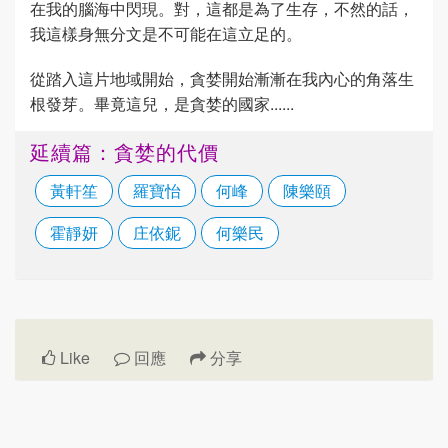
在我的腦海中閃現。對，這都是為了生存，不然的話，
我這樣身無分文是不可能在這立足的。
從踏入這片地域開始，貪婪開始漸漸在我內心的角落生
根發芽。畢竟這兒，是貪婪的國家......
延續篇：貪婪的代價
黃軒笙
羅寶怡
何峰
陳樂頤
霍靜妍
庄依鈮
何樂民
Like
回應
分享