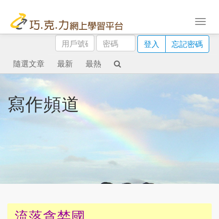
用
密
登入
忘記密碼
戶
碼
號
隨選文章
最新
最熱
碼
寫作頻道
流落貪婪國