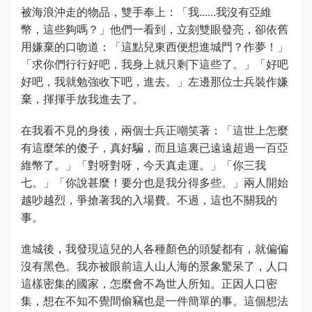
被海浪沖走的物品，雙手奉上：「我......我沒有亞維
幣，這些夠嗎？」他們一看到，立刻雙眼發亮，卻依舊
用嫌棄的口吻道：「這點兒東西便想進城門？作夢！」
「求你們行行好吧，我身上就只剩下這些了。」「好吧
好吧，我就勉強收下吧，進去。」左邊那位士兵裝作嫌
棄，揮揮手放我進去了。
在我看不見的身後，兩個士兵正嘲笑著：「這世上怎麼
有這麼笨的傻子，真好騙，而且這裏已遠遠超過一百亞
維幣了。」「對呀對呀，今天真走運。」「你三我
七。」「你說甚麼！要分也是我分得多些。」兩人開始
越吵越烈，爭搶著我的入場費。不過，這也不關我的
事。
進城後，我發現這兒的人各種顏色的頭髮都有，就偏偏
沒有黑色。我亦被眼前這人山人海的景象驚呆了，人口
這樣密集的國家，怎麼會不為世人所知。正因人口密
集，想在不知不覺間偷竊也是一件簡單的事。這個想法