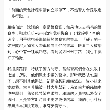
「前面的黃色計程車請你立即停下，不然警方會採取進
一步行動。」
粗略估計，說話的一定是警察官，如果他失去鳴鳴的警
察車，那就哈哈–失去勸告我的機會了！我減幔了車的
速度，用手槍指著那輛歸於警察官的警車，「砰」的一
聲把關鍵人物連人帶車撞向同伴的警車。眼看二人被擊
到，心中有一種成功感。看到警方巳封了路，我心中就
打了輪數。
我撞攔路障，特破了警方防守。當然警察們會在失敗中
改過，所以，他們派出多輛的警車。那時我己被包圍
了，想不到其他辦法。卻從沒想到組織派出一隊小組來
協助我。當直升機被一杖大炮擊到，為於前方的幾輛車
也被壓到，我發現希望在眼前。組織的人員把紙幣安全
送回。只是警方即時派出更強更快的車，我的小小計程
車無法再加快速度，唯有安份守己。