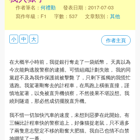
作者筆名：
何禮勤
發表日期：2017-07-03
寫作年級：F1
字數：537
文章類別：
其他
小
中
大
作者主頁
在大概半小時前，我從銀行奪走了一袋紙幣， 天真以為
今次能夠逃脫警察的逮捕。可惜組織計劃失敗， 我的同
黨趕不及為我作保護就被擊斃 了，只剩下孤獨的我慌忙
逃跑。我駕著剛奪去的計程車，在馬跑上橫衝直撞，謹
慎地駕著，以免被直升機偵察，不然後果不堪設想。我
繞到隧道，那必然成切擺脫直升機。
我不惜一切加快汽車的速度，未想到惡夢在此開始。有
三輛比計程車快的警察追上，好像猫捉老鼠，只不過多
了兩隻意志堅定不移的勤奮大肥猫。我自己也情不白禁
地嘲笑了一番。