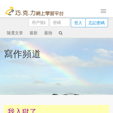
用
密
登入
忘記密碼
戶
碼
號
隨選文章
最新
最熱
碼
寫作頻道
我入獄了