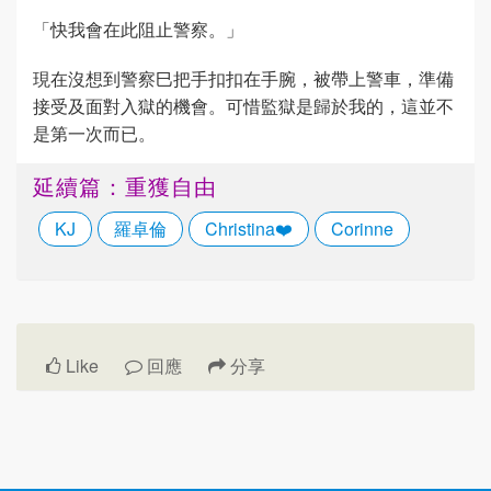
「快我會在此阻止警察。」
現在沒想到警察巳把手扣扣在手腕，被帶上警車，準備
接受及面對入獄的機會。可惜監獄是歸於我的，這並不
是第一次而已。
延續篇：重獲自由
KJ
羅卓倫
Christina❤️
Corinne
Like
回應
分享