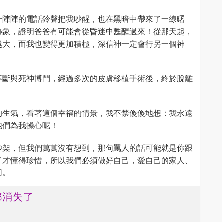
一陣陣的電話鈴聲把我吵醒，也在黑暗中帶來了一線曙
跡象，證明爸爸有可能會從昏迷中甦醒過來！從那天起，
越大，而我也變得更加積極，深信神一定會行另一個神
不斷與死神博鬥，經過多次的皮膚移植手術後，終於脫離
的生氣，看著這個幸福的情景，我不禁傻傻地想：我永遠
他們為我操心呢！
吵架，但我們萬萬沒有想到，那句罵人的話可能就是你跟
了才懂得珍惜，所以我們必須做好自己，愛自己的家人、
切。
都消失了