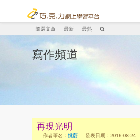
隨選文章
最新
最熱
寫作頻道
再現光明
作者筆名：
姚蔚
發表日期：2016-08-24