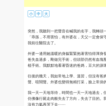
小
中
大
突然，我聽到一把聲音在喊我的名字，我轉頭
「乖孫，不用害怕，有外婆在，天父一定會保
我前往醫院去了。
外婆一邊用她溫暖的身軀緊緊抱著害怕得渾身
爸失血過多，剛做完手術，但頭部仍然有血塊
植手術。我默默地看著昏迷的爸媽，豆大的淚
往後的幾天，我如常地上學、溫習，但沒有爸
聲、喧鬧聲。外婆也變得無精打采，臉上常掛
我一天一天地等待，時間也一天一天地過去，
仿佛像行屍走肉般失去了方向，失去了目的。
沒有力氣再哭下去⋯⋯