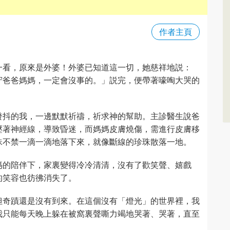
作者主頁
一看，原來是外婆！外婆已知道這一切，她慈祥地説：
守爸爸媽媽，一定會沒事的。」説完，便帶著嚎啕大哭的
發抖的我，一邊默默祈禱，祈求神的幫助。主診醫生說爸
壓著神經線，導致昏迷，而媽媽皮膚燒傷，需進行皮膚移
珠不禁一滴一滴地落下來，就像斷線的珍珠散落一地。
媽的陪伴下，家裏變得冷冷清清，沒有了歡笑聲、嬉戲
的笑容也彷彿消失了。
但奇蹟還是沒有到來。在這個沒有「燈光」的世界裡，我
我只能每天晚上躲在被窩裏聲嘶力竭地哭著、哭著，直至