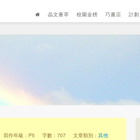
晶文薈萃
校園金榜
巧書店
計
寫作年級：P5
字數：707
文章類別：
其他