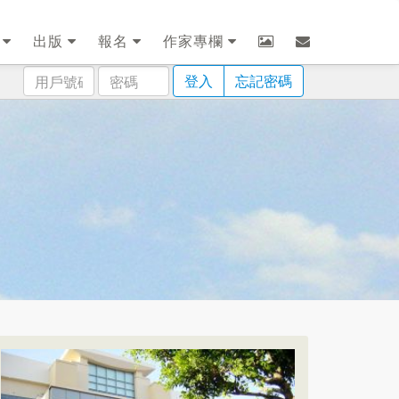
劃
出版
報名
作家專欄
用
密
登入
忘記密碼
戶
碼
號
碼