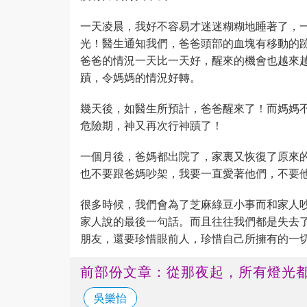
一天凌晨，我好不容易才迷迷糊糊地睡著了，
光！醫生通知我們，爸爸頭部的血塊有移動的
爸爸的情況一天比一天好，醒來的機會也越來
蹟，令媽媽的情況好轉。
幾天後，如醫生所預計，爸爸醒來了！而媽媽
危險期，神又再次行神蹟了！
一個月後，爸媽都出院了，家裏又恢復了原來
也不要跟爸媽吵架，我要一直愛著他們，不要
很多時候，我們會為了芝麻綠豆小事而和家人
家人說的最後一句話。而且往往我們都是失去
朋友，還要珍惜眼前人，珍惜自己所擁有的一
前部份文章：從那夜起，所有燈光
吳樂怡