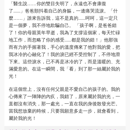
「醫生說……你的雙目失明了，永遠也不會康復
了......」爸爸顫抖着自己的身軀，一邊痛哭流淚。「什
麼……」誰來告訴我，這不是真的......呵呵，這一定只
是一個夢，我不停地欺騙自己。 「孩子啊，是爸爸錯
了！你的母親英年早逝，我為了支撐這個家，每天忙碌
地工作，而忽略了你的感受......都是我的錯！」他那強
而有力的手握著我，手心的溫度傳來了他對我的愛，把
我冰冷的心融化了！我的淚已經不受控制了，不停地滑
下來。這些淚水，已不再是冰冷的了，而是溫暖的、充
滿愛意的。在這一瞬間，我「看」到了那一絲屬於我的
光！
在這個世上，沒有任何父親是不愛自己的孩子的。我的
心傳來了一陣陣的內疚，我錯了，原來屬於我的光，一
直都沒有消失，那一處光，一直在我的身後散發光芒。
當我想放棄的時候，只要我願意多走一步，就會看到，
屬於我的光！