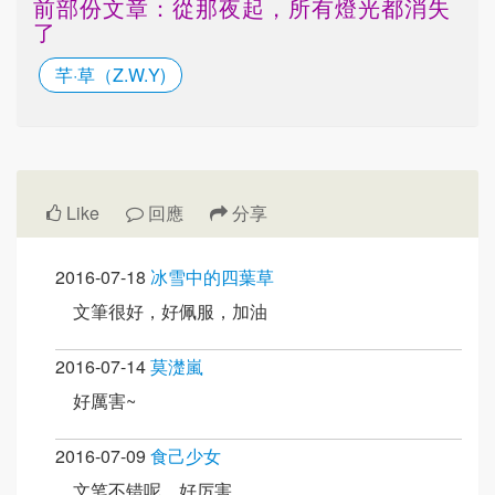
前部份文章：從那夜起，所有燈光都消失
了
芊·草（Z.W.Y)
Like
回應
分享
2016-07-18
冰雪中的四葉草
文筆很好，好佩服，加油
2016-07-14
莫濋嵐
好厲害~
2016-07-09
食己少女
文笔不错呢，好厉害