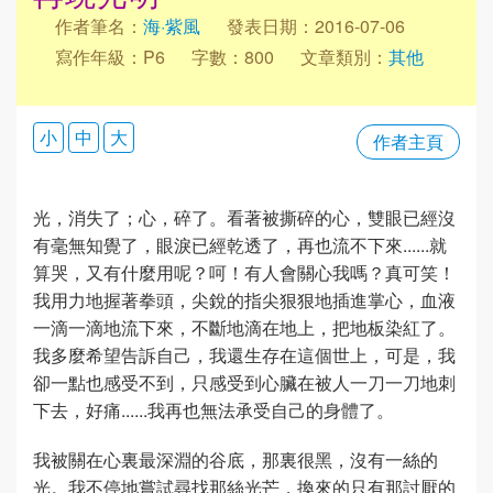
作者筆名：
海·紫風
發表日期：2016-07-06
寫作年級：P6
字數：800
文章類別：
其他
小
中
大
作者主頁
光，消失了；心，碎了。看著被撕碎的心，雙眼已經沒
有毫無知覺了，眼淚已經乾透了，再也流不下來......就
算哭，又有什麼用呢？呵！有人會關心我嗎？真可笑！
我用力地握著拳頭，尖銳的指尖狠狠地插進掌心，血液
一滴一滴地流下來，不斷地滴在地上，把地板染紅了。
我多麼希望告訴自己，我還生存在這個世上，可是，我
卻一點也感受不到，只感受到心臟在被人一刀一刀地刺
下去，好痛......我再也無法承受自己的身體了。
我被關在心裏最深淵的谷底，那裏很黑，沒有一絲的
光。我不停地嘗試尋找那絲光芒，換來的只有那討厭的