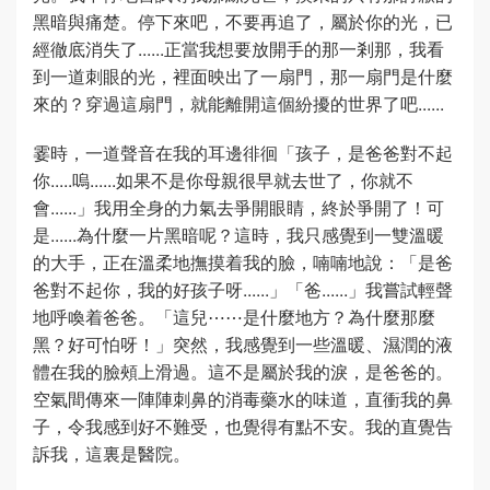
黑暗與痛楚。停下來吧，不要再追了，屬於你的光，已
經徹底消失了......正當我想要放開手的那一剎那，我看
到一道刺眼的光，裡面映出了一扇門，那一扇門是什麼
來的？穿過這扇門，就能離開這個紛擾的世界了吧......
霎時，一道聲音在我的耳邊徘徊「孩子，是爸爸對不起
你.....嗚......如果不是你母親很早就去世了，你就不
會......」我用全身的力氣去爭開眼睛，終於爭開了！可
是......為什麼一片黑暗呢？這時，我只感覺到一雙溫暖
的大手，正在溫柔地撫摸着我的臉，喃喃地說：「是爸
爸對不起你，我的好孩子呀......」「爸......」我嘗試輕聲
地呼喚着爸爸。「這兒⋯⋯是什麼地方？為什麼那麼
黑？好可怕呀！」突然，我感覺到一些溫暖、濕潤的液
體在我的臉頰上滑過。這不是屬於我的淚，是爸爸的。
空氣間傳來一陣陣刺鼻的消毒藥水的味道，直衝我的鼻
子，令我感到好不難受，也覺得有點不安。我的直覺告
訴我，這裏是醫院。