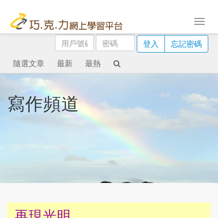
用
密
登入
忘記密碼
戶
碼
號
隨選文章
最新
最熱
碼
寫作頻道
再現光明