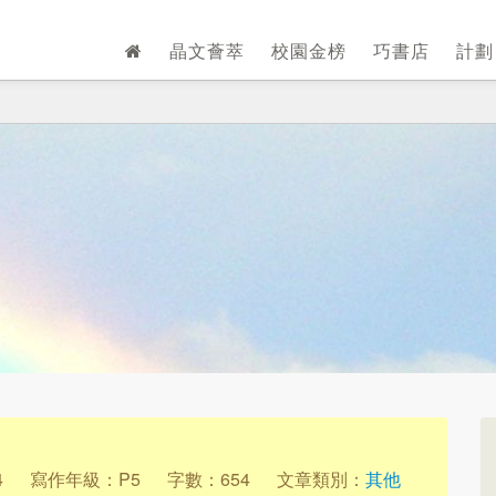
晶文薈萃
校園金榜
巧書店
計
4
寫作年級：P5
字數：654
文章類別：
其他