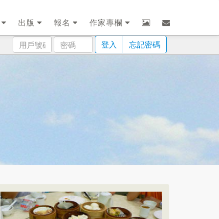
劃
出版
報名
作家專欄
用
密
登入
忘記密碼
戶
碼
號
碼