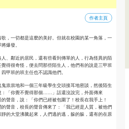
作者主頁
着歌，一切都是這麼的美好。但就在校園的某一角落，一
即將爆發。
路人、鄰近的居民，還有些看到傳單的人，行為怪異的陌
任覺得很奇怪，便去問那些陌生人，他們有的說是三甲班
、四甲班的班主任也不認識他們。
鬼鬼祟祟地和一個三年級學生交頭接耳地密談，然後陌生
說：「你覺不覺得那個……」話還沒說完，外面傳來
啞的聲音，說：「你們已經被包圍了！校長在我手上！
鬧的聲音，校長的聲音傳來了：「我已經是人質，被他們
寂靜的大堂沸騰起來，人們逃的逃，躲的躲，還有的在原