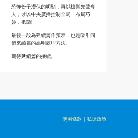
恐怖份子潛伏的明顯，再以槍響先聲奪
人，才以中央廣播控制全局，布局巧
妙，抵讚!
最後一段為延續篇作預示，也是吸引同
儕來續篇的高明處理方法。
期待延續篇的接續。
使用條款
｜
私隱政策