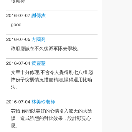
很期待
2016-07-07
謝傳杰
good
2016-07-05
方國喬
政府應該在不久後派軍隊去學校。
2016-07-04
黃靈慧
文章十分條理,不會令人覺得亂七八糟,恐
怖份子突襲情況描畫精細,懂得運用比喻
法。
2016-07-04
林美玲老師
芯怡,你能以美好的心情引入驚天的大陰
謀，造成強烈的對比效果，設計顯見心
思。