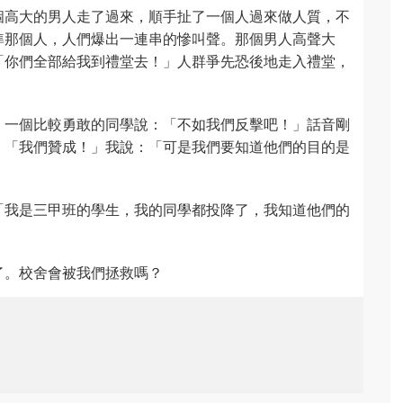
個高大的男人走了過來，順手扯了一個人過來做人質，不
準那個人，人們爆出一連串的慘叫聲。那個男人高聲大
「你們全部給我到禮堂去！」人群爭先恐後地走入禮堂，
！一個比較勇敢的同學說：「不如我們反擊吧！」話音剛
：「我們贊成！」我說：「可是我們要知道他們的目的是
「我是三甲班的學生，我的同學都投降了，我知道他們的
了。校舍會被我們拯救嗎？