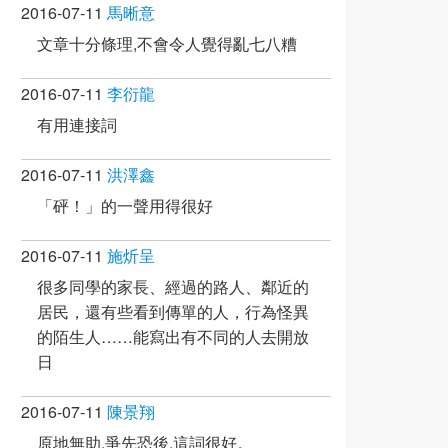
2016-07-11
馬晰意
文章十分條理,不會令人覺得亂七八糟
2016-07-11
李衍龍
有用連接詞
2016-07-11
洪澤鑫
「砰！」的一聲用得很好
2016-07-11
施炘呈
很多同學的家長、經過的路人、鄰近的
居民，還有些看到傳單的人，行為怪異
的陌生人……能寫出有不同的人去開放
日
2016-07-11
陳景翔
原地無助,爭先恐後,這詞很好。