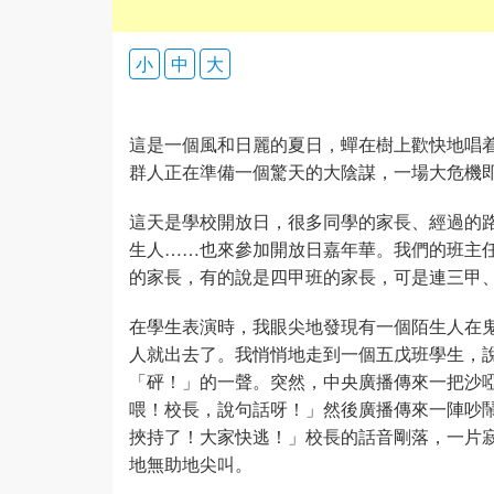
小
中
大
這是一個風和日麗的夏日，蟬在樹上歡快地唱
群人正在準備一個驚天的大陰謀，一場大危機
這天是學校開放日，很多同學的家長、經過的
生人……也來參加開放日嘉年華。我們的班主
的家長，有的說是四甲班的家長，可是連三甲
在學生表演時，我眼尖地發現有一個陌生人在
人就出去了。我悄悄地走到一個五戊班學生，
「砰！」的一聲。突然，中央廣播傳來一把沙
喂！校長，說句話呀！」然後廣播傳來一陣吵
挾持了！大家快逃！」校長的話音剛落，一片
地無助地尖叫。