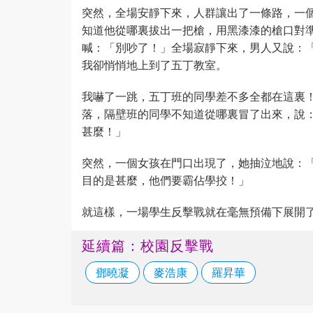
突然，全場安靜下來，人群讓出了一條路，一
知道他從哪裏拔出一把槍，用黑漆漆的槍口對
喊：「別吵了！」全場寂靜下來，男人又說：
我卻悄悄地上到了五丁教室。
我嚇了一跳，五丁班的同學差不多全都在這裏
落，隔壁班的同學不知道從哪裏冒了出來，說
甚麼！」
突然，一個女孩在門口出現了，她抽泣地說：
目的是甚麼，他們要霸佔學挍！」
就這樣，一場學生反擊戰就在毫無預備下展開
延續篇：校園反擊戰
鄧曉凝
麥浩康
羅昇華