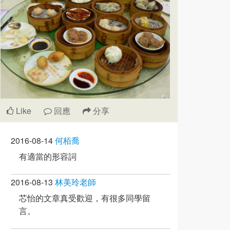
Like
回應
分享
2016-08-14
何栢喬
有適當的形容詞
2016-08-13
林美玲老師
芯怡的文章真受歡迎，有很多同學留
言。