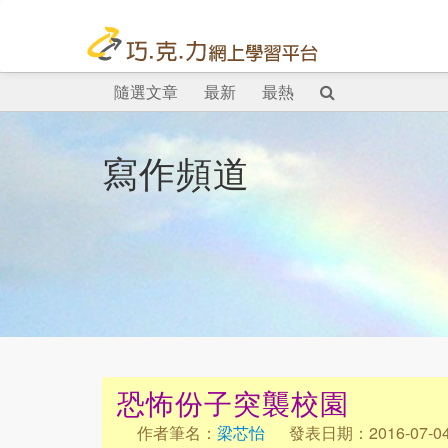
隨選文章
最新
最熱
寫作頻道
恐怖份子突襲校園
作者筆名：
梁芯怡
發表日期：2016-07-0