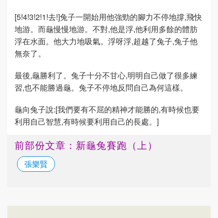
[5!4!3!2!1!去!]兔子一開始用他強勁的腳力不停地撐,飛快
地游。而龜慢慢地游。不對,他是浮,他利用多餘的體肪
浮在水面。他大力地吸氣。浮呀浮,超越了兔子,兔子他
無奈了。
最後,龜勝利了。兔子十分不甘心,明明自己做了很多練
習,也不能勝過龜。兔子不停地反問自己為何這樣。
龜向兔子說:[我們要有不屈的精神才能勝的,有時候也要
利用自己智慧,有時候要利用自己的長處。]
前部份文章：新龜兔賽跑（上）
張樂賢