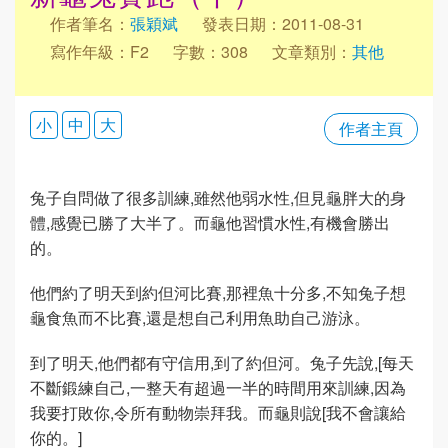
作者筆名：
張穎斌
發表日期：2011-08-31
寫作年級：F2
字數：308
文章類別：
其他
小
中
大
作者主頁
兔子自問做了很多訓練,雖然他弱水性,但見龜胖大的身
體,感覺已勝了大半了。而龜他習慣水性,有機會勝出
的。
他們約了明天到約但河比賽,那裡魚十分多,不知兔子想
龜食魚而不比賽,還是想自己利用魚助自己游泳。
到了明天,他們都有守信用,到了約但河。兔子先說,[每天
不斷鍛練自己,一整天有超過一半的時間用來訓練,因為
我要打敗你,令所有動物崇拜我。而龜則說[我不會讓給
你的。]