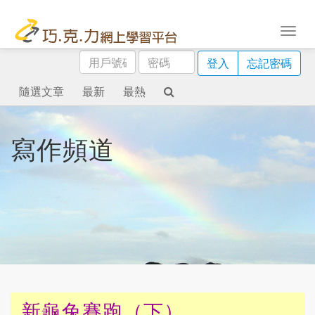
用
密
登入
忘記密碼
戶
碼
號
隨選文章
最新
最熱
碼
寫作頻道
新龜兔賽跑（下）