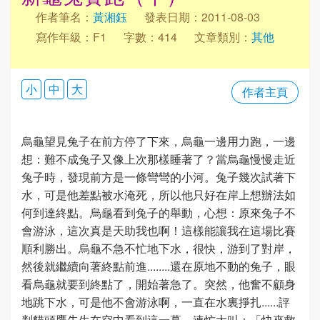
作者筆名：
黃湘鈺
發表日期：2011-08-03
寫作年級：F1
字數：414
文章類別：
其他
小
中
大
作者主頁
烏龜望見兔子在前方停了下來，烏龜一邊用力跑，一邊
想：難不成兔子又像上次那樣睡著了？當烏龜慢慢走近
兔子時，發現前方是一條彎彎的小河。兔子幾次試著下
水，可是他差點被水淹死，所以他只好在岸上想辦法如
何到達終點。烏龜看到兔子的舉動，心想：原來兔子不
會游泳，這次真是天助我也啊！這樣能讓我在這場比賽
順利勝出。烏龜不急不忙地下水，很快，游到了對岸，
然後就繼續向著終點前進........還在原地不動的兔子，眼
看烏龜就要到終點了，開始著急了。突然，他奮不顧身
地跳下水，可是他不會游泳啊，一直在水裏掙扎......評
判貓頭鷹先生在空中看到這一幕，連忙大叫：「快來救