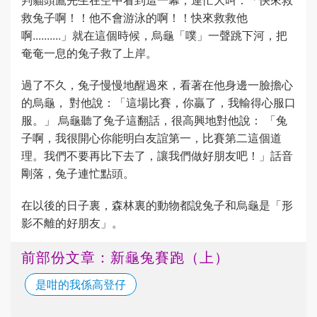
救兔子啊！！他不會游泳的啊！！快來救救他
啊..........」就在這個時候，烏龜「噗」一聲跳下河，把
奄奄一息的兔子救了上岸。
過了不久，兔子慢慢地醒過來，看著在他身邊一臉擔心
的烏龜， 對他說：「這場比賽，你贏了，我輸得心服口
服。」 烏龜聽了兔子這翻話，很高興地對他說： 「兔
子啊，我很開心你能明白友誼第一，比賽第二這個道
理。我們不要再比下去了，讓我們做好朋友吧！」話音
剛落，兔子連忙點頭。
在以後的日子裏，森林裏的動物都說兔子和烏龜是「形
影不離的好朋友」。
前部份文章：新龜兔賽跑（上）
是咁的我係高登仔