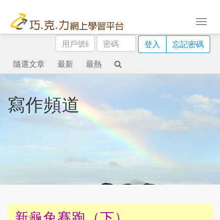
用
密
登入
忘記密碼
戶
碼
號
隨選文章
最新
最熱
碼
寫作頻道
新龜兔賽跑（下）