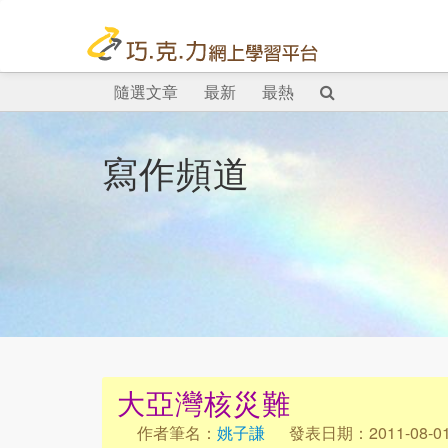
隨選文章
最新
最熱
寫作頻道
大亞灣核災難
作者筆名：
姚子謙
發表日期：2011-08-0