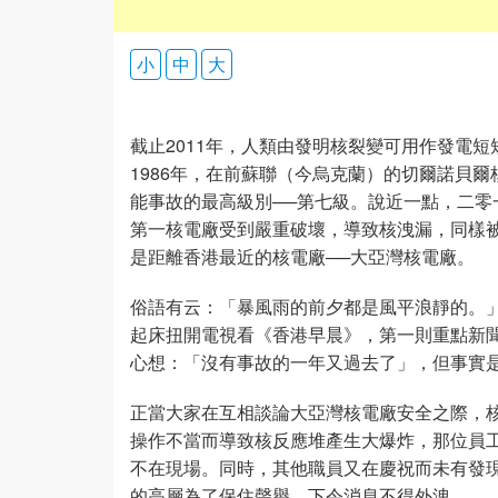
小
中
大
截止2011年，人類由發明核裂變可用作發電
1986年，在前蘇聯（今烏克蘭）的切爾諾貝
能事故的最高級別──第七級。說近一點，二
第一核電廠受到嚴重破壞，導致核洩漏，同樣被
是距離香港最近的核電廠──大亞灣核電廠。
俗語有云：「暴風雨的前夕都是風平浪靜的。
起床扭開電視看《香港早晨》，第一則重點新
心想：「沒有事故的一年又過去了」，但事實
正當大家在互相談論大亞灣核電廠安全之際，
操作不當而導致核反應堆產生大爆炸，那位員
不在現場。同時，其他職員又在慶祝而未有發
的高層為了保住聲譽，下令消息不得外洩。