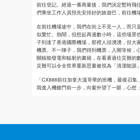
前往登記。經過一番商量後，我們決定暫時飛
們乘坐工作人員預先安排好的旅遊巴，前往機
在前往機場途中，我們在街上不見一人，而只
似繁忙、熱鬧，但想起再過數小時，這些場景
子到達了香港國際機場，那裡人頭湧湧，但大
機票。不一陣子，我們得到機票，入閘等候，心想
關核能發電和輻射的書籍，在看著過往災難的
災難可以令全世界重新思量被視為「清潔能源
「CX888前往加拿大溫哥華的班機，最後召
我進入機艙門前一步，向窗外望了一眼，心想