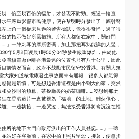
高幾十倍至幾百倍的輻射，才發現不對勁。經過一輪查
射水平嚴重影響市民健康，便在黎明時分發出了「輻射警
機左上角一個從未見過的警告標誌，覺得很奇怪，過了很
發出的指示做好所需措施。所有人都留在家中，關好門
嘟......」一陣刺耳的摩斯密碼，加上那把耳熟能詳的人聲，
30年5月2日凌晨1時50分04秒發生嚴重爆炸，由於他
大亞灣核電廠距離香港最遠的位置也只有八十公里，因此
照目前情況而言，政府不鼓勵市民留守於香港。有關大規
這時，當大家知道核電廠發生事故而未有通報，很多人都氣得
的感覺是氣憤，可是想起香港這裡是由小到大的家，突然
尖沙咀的煩囂、茶餐廳裏的奶茶咖啡......沒想到那麼
發生在香港這片一直被視為「福地」的土地。雖然傷心，
撤離。一邊執拾，一邊哭泣，無法接受香港將會沉沒在輻
所的地下大門向政府派出的工作人員登記......」一聽
，並站好在客廳前，在家中拍下照片留念，接著，便急步