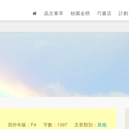
晶文薈萃
校園金榜
巧書店
計
1
寫作年級：F4
字數：1397
文章類別：
其他