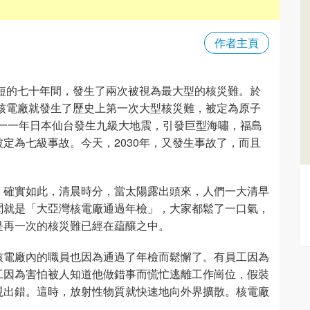
作者主頁
短短的七十年間，發生了兩次被視為最大型的核災難。於
爾核電廠就發生了歷史上第一次大型核災難，被定為原子
零一一年日本仙台發生九級大地震，引發巨型海嘯，福島
定為七級事故。今天，2030年，又發生事故了，而且
」確實如此，清晨時分，當太陽露出頭來，人們一大清早
聞就是「大亞灣核電廠通過年檢」，大家都鬆了一口氣，
是再一次的核災難已經在藴釀之中。
核電廠內的職員也因為通過了年檢而鬆懈了。有員工因為
工因為害怕被人知道他做錯事而慌忙逃離工作崗位，假裝
現出錯。這時，放射性物質就快速地向外界擴散。核電廠