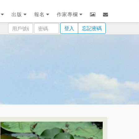
劃
出版
報名
作家專欄
用
密
登入
忘記密碼
戶
碼
號
碼