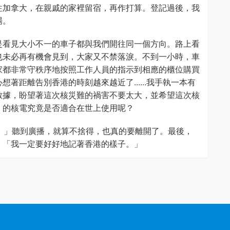
往加拿大，在親戚的家裡留宿，再作打算。登記過後，我
場。
是看見大小不一的車子都與我們開往同一個方向。路上看
也未必再有機會見到，大家又不禁落淚。不到一小時，車
家都非常守秩序地按照工作人員的指示到相應的櫃位購買
著距離告別香港的時刻越來越近了......我手執一本有
數據，盼望著這次核災難的禍害不要太大，並希望這次核
」的核電究竟是否適合在世上使用呢？
集。」聽到廣播，就算不捨得，也真的要離開了。最後，
：「我一定要好好地記著香港的樣子。」