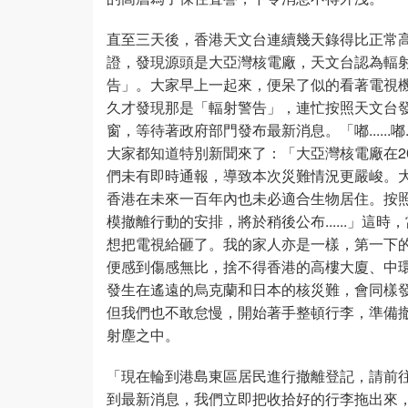
直至三天後，香港天文台連續幾天錄得比正常
證，發現源頭是大亞灣核電廠，天文台認為輻
告」。大家早上一起來，便呆了似的看著電視
久才發現那是「輻射警告」，連忙按照天文台
窗，等待著政府部門發布最新消息。「嘟......
大家都知道特別新聞來了：「大亞灣核電廠在20
們未有即時通報，導致本次災難情況更嚴峻。
香港在未來一百年內也未必適合生物居住。按
模撤離行動的安排，將於稍後公布......」
想把電視給砸了。我的家人亦是一樣，第一下
便感到傷感無比，捨不得香港的高樓大廈、中環和
發生在遙遠的烏克蘭和日本的核災難，會同樣
但我們也不敢怠慢，開始著手整頓行李，準備
射塵之中。
「現在輪到港島東區居民進行撤離登記，請前往住
到最新消息，我們立即把收拾好的行李拖出來