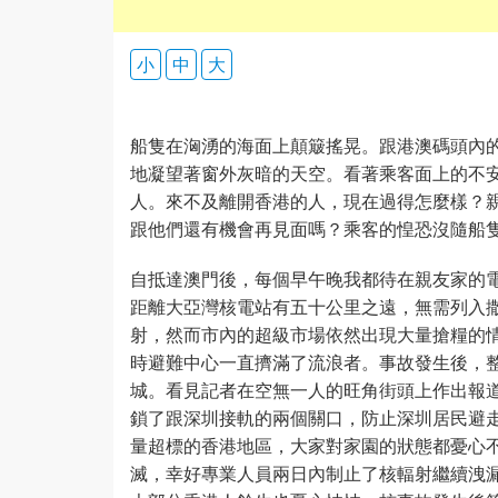
小
中
大
船隻在洶湧的海面上顛簸搖晃。跟港澳碼頭內
地凝望著窗外灰暗的天空。看著乘客面上的不
人。來不及離開香港的人，現在過得怎麼樣？
跟他們還有機會再見面嗎？乘客的惶恐沒隨船
自抵達澳門後，每個早午晚我都待在親友家的電
距離大亞灣核電站有五十公里之遠，無需列入
射，然而市內的超級市場依然出現大量搶糧的
時避難中心一直擠滿了流浪者。事故發生後，
城。看見記者在空無一人的旺角街頭上作出報
鎖了跟深圳接軌的兩個關口，防止深圳居民避
量超標的香港地區，大家對家園的狀態都憂心
滅，幸好專業人員兩日內制止了核輻射繼續洩