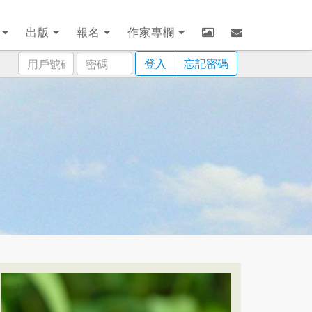
劃
出版
報名
作家專欄
用
密
登入
忘記密碼
戶
碼
號
碼