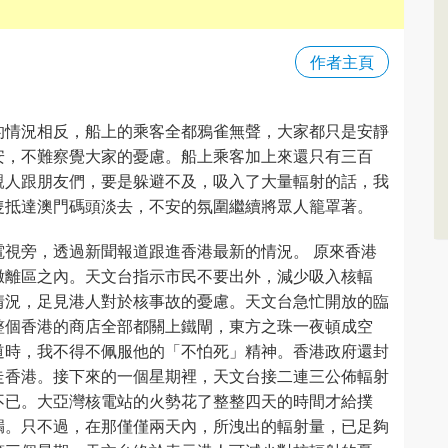
作者主頁
的情況相反，船上的乘客全都鴉雀無聲，大家都只是安靜
安，不難察覺大家的憂慮。船上乘客加上來還只有三百
親人跟朋友們，要是躲避不及，吸入了大量輻射的話，我
隻抵達澳門碼頭淡去，不安的氛圍繼續將眾人籠罩著。
視旁，透過新聞報道跟進香港最新的情況。 原來香港
撒離區之內。天文台指示市民不要出外，減少吸入核輻
情況，足見港人對於核事故的憂慮。天文台急忙開放的臨
整個香港的商店全部都關上鐵閘，東方之珠一夜頓成空
道時，我不得不佩服他的「不怕死」精神。香港政府還封
走香港。接下來的一個星期裡，天文台接二連三公佈輻射
不已。大亞灣核電站的火勢花了整整四天的時間才給撲
漏。只不過，在那僅僅兩天內，所洩出的輻射量，已足夠