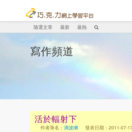
隨選文章
最新
最熱
寫作頻道
活於輻射下
作者筆名：
滴波獺
發表日期：2011-07-1