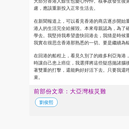
大部分香港人餘生也憂心忡忡。核事故發生後
慮，應該重新投入正常生活去。
在新聞報道上，可以看見香港的商店逐步開始
港人的生活完全給摧毀。本來母親認為，為了
學去。我堅持我希望盡快回港去，我猜是時候
我實在很思念香港那熟悉的一切。要是繼續為
在回港的船程上，看見久別了的維多利亞海港
時讓自己患上癌症，我選擇將這些疑惑拋諸腦
著雙重的打擊，還能夠好好活下去。只要我還
束。
前部份文章：大亞灣核災難
劉俊熙