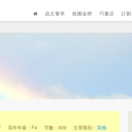
晶文薈萃
校園金榜
巧書店
計
7
寫作年級：F4
字數：839
文章類別：
其他