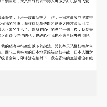
第三個星期，天文台終於表示港人可減少對核輻射的憂
重新營業，上班一族重新投入工作，一宗核事故並沒將香
確保我的健康，應該待到暑假即將結束之際才跟我回港上
重返正常的生活了。處身在陌生的澳門一個月後，我發覺
輻射而憂心忡忡的話，也許餘生我也不應再回去香港吧。
，我的腦海中衍生出以下的想法。與其每天恐懼核輻射何
後。回想三月時候的日本地震跟福島核事故，日本人面對
呼吸著空氣，即使活在輻射下，我在香港的生活還沒有結