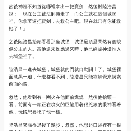
然後神燈不知道從哪裡拿出一把寶劍，然後對陸浩昌
說：「現在公主被法師擄走了，而公主就在這個城堡
裡。你拿著這把寶劍，去救公主吧。現在就只有你能救
她了！」
之後陸浩昌抬頭看看那座城堡，城堡最頂層果然有個貌
似公主的人。當他還未反應過來時，他已經被神燈推入
去城堡裡了。
陸浩昌一進去城堡，城堡就的門就自動關上了。城堡裡
面漆黑一遍，什麼都看不到，陸浩昌只能靠觸覺來摸索
前面的路。
忽然，他看到有一團火在他面前燃燒，然後他抬頭一
看，前面有一頭正在噴火的巨龍用著很兇狠的眼神看著
他，恍惚想要吃了他一樣。
陸浩昌緊張得退後了幾步，忽然，他想起口袋裡有一根