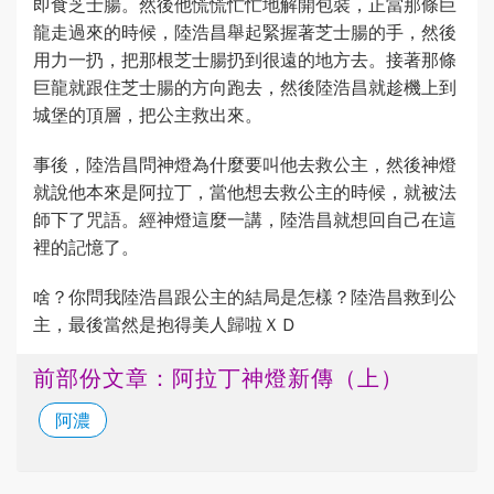
即食芝士腸。然後他慌慌忙忙地解開包裝，正當那條巨
龍走過來的時候，陸浩昌舉起緊握著芝士腸的手，然後
用力一扔，把那根芝士腸扔到很遠的地方去。接著那條
巨龍就跟住芝士腸的方向跑去，然後陸浩昌就趁機上到
城堡的頂層，把公主救出來。
事後，陸浩昌問神燈為什麼要叫他去救公主，然後神燈
就說他本來是阿拉丁，當他想去救公主的時候，就被法
師下了咒語。經神燈這麼一講，陸浩昌就想回自己在這
裡的記憶了。
啥？你問我陸浩昌跟公主的結局是怎樣？陸浩昌救到公
主，最後當然是抱得美人歸啦ＸＤ
前部份文章：阿拉丁神燈新傳（上）
阿濃