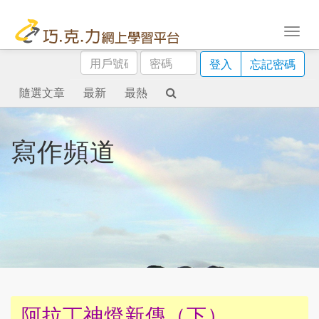
用
密
登入
忘記密碼
戶
碼
號
隨選文章
最新
最熱
碼
寫作頻道
阿拉丁神燈新傳（下）